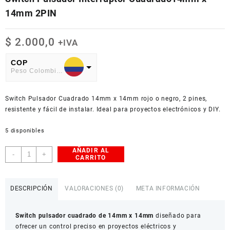
14mm 2PIN
$
2.000,0
+IVA
COP
Peso Colombiano
USD
Switch Pulsador Cuadrado 14mm x 14mm rojo o negro, 2 pines,
American Dollar
resistente y fácil de instalar. Ideal para proyectos electrónicos y DIY.
5 disponibles
AÑADIR AL
Switch
-
+
CARRITO
Pulsador
Interruptor
Cuadrado14mm
DESCRIPCIÓN
VALORACIONES (0)
META INFORMACIÓN
x
14mm
Switch pulsador cuadrado de 14mm x 14mm
diseñado para
2PIN
ofrecer un control preciso en proyectos eléctricos y
cantidad