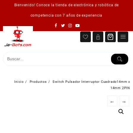
Saltar
Bienvenido! Conoce la tienda de electrónica y robótica de
al
contenido
competencia con 7 años de experiencia
Inicio
Productos
Switch Pulsador Interruptor Cuadrado14mm x
14mm 2PIN
←
→