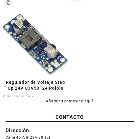
Este
producto
tiene
múltiples
variantes.
Las
opciones
se
pueden
elegir
en
la
página
Regulador de Voltaje Step
de
Up 24V U3V50F24 Pololu
producto
$
99.000,0
+IVA
Añade tu contenido aquí
CONTACTO
Dirección:
Calle 46 A # 23A 30 sur