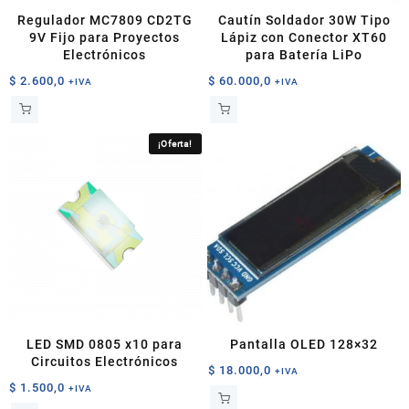
Regulador MC7809 CD2TG
Cautín Soldador 30W Tipo
9V Fijo para Proyectos
Lápiz con Conector XT60
Electrónicos
para Batería LiPo
$
2.600,0
$
60.000,0
+IVA
+IVA
¡Oferta!
LED SMD 0805 x10 para
Pantalla OLED 128×32
Circuitos Electrónicos
$
18.000,0
+IVA
$
1.500,0
+IVA