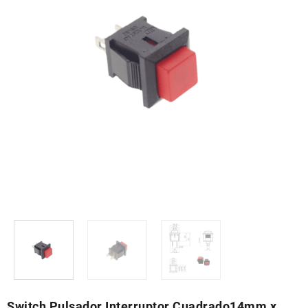
Switch Pulsador Interruptor Cuadrado14mm x