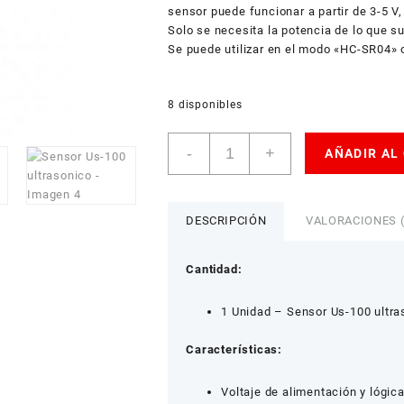
sensor puede funcionar a partir de 3-5 V,
Solo se necesita la potencia de lo que s
Se puede utilizar en el modo «HC-SR04» 
8 disponibles
Sensor
-
+
AÑADIR AL
Us-
100
ultrasonico
cantidad
DESCRIPCIÓN
VALORACIONES (
Cantidad:
1 Unidad – Sensor Us-100 ultra
Características:
Voltaje de alimentación y lógic