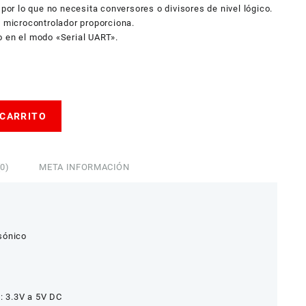
 por lo que no necesita conversores o divisores de nivel lógico.
u microcontrolador proporciona.
o en el modo «Serial UART».
 CARRITO
0)
META INFORMACIÓN
sónico
a: 3.3V a 5V DC