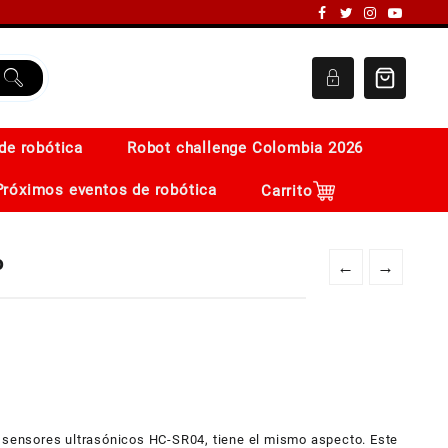
de robótica
Robot challenge Colombia 2026
Próximos eventos de robótica
Carrito
o
←
→
s sensores ultrasónicos HC-SR04, tiene el mismo aspecto. Este