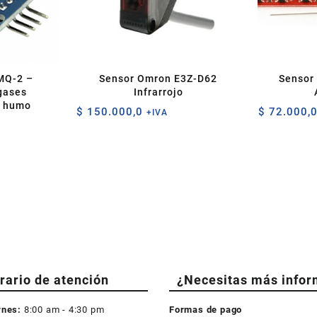
MQ-2 –
Sensor Omron E3Z-D62
Sensor
gases
Infrarrojo
y humo
$
150.000,0
$
72.000,
+IVA
rario de atención
¿Necesitas más infor
rnes:
8:00 am - 4:30 pm
Formas de pago