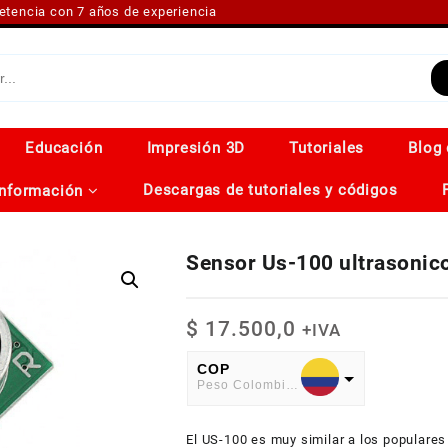
petencia con 7 años de experiencia
Educación
Impresión 3D
Tutoriales
Blog 
Descargas de tutoriales y códigos
Información
Sensor Us-100 ultrasonic
$
17.500,0
+IVA
COP
Peso Colombiano
USD
El US-100 es muy similar a los populare
American Dollar