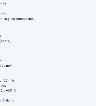
tica.
ción.
ónica y automatización.
:
o
(aprox.)
A
: 100 mW
r: 100 mW
00 mW
°C a +85 °C
al Arduino