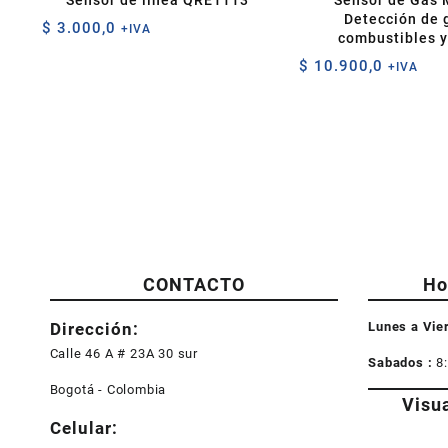
Sensor de línea QRE1113
Sensor de Gas 
Detección de 
$
3.000,0
+IVA
combustibles 
$
10.900,0
+IVA
CONTACTO
Ho
Dirección:
Lunes a Vie
Calle 46 A # 23A 30 sur
Sabados :
8
Bogotá - Colombia
Visu
Celular: