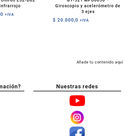
 Omron E3Z-D62
GY-521 MPU6050 –
Infrarrojo
Giroscopio y acelerómetro de
3 ejes
,0
+IVA
$
20.000,0
+IVA
Añade tu contenido aquí
mación?
Nuestras redes