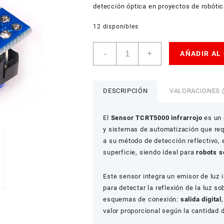
detección óptica en proyectos de robótic
12 disponibles
Sensor
-
+
AÑADIR AL
Infrarrojo
TCRT5000
Seguidor
de
DESCRIPCIÓN
VALORACIONES (
Línea
cantidad
El
Sensor TCRT5000 infrarrojo
es un 
y sistemas de automatización que req
a su método de detección reflectivo, 
superficie, siendo ideal para
robots s
Este sensor integra un emisor de luz i
para detectar la reflexión de la luz s
esquemas de conexión:
salida digital
valor proporcional según la cantidad d