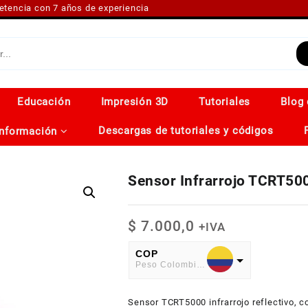
petencia con 7 años de experiencia
Educación
Impresión 3D
Tutoriales
Blog 
Descargas de tutoriales y códigos
Información
Sensor Infrarrojo TCRT50
$
7.000,0
+IVA
COP
Peso Colombiano
USD
Sensor TCRT5000 infrarrojo reflectivo, co
American Dollar