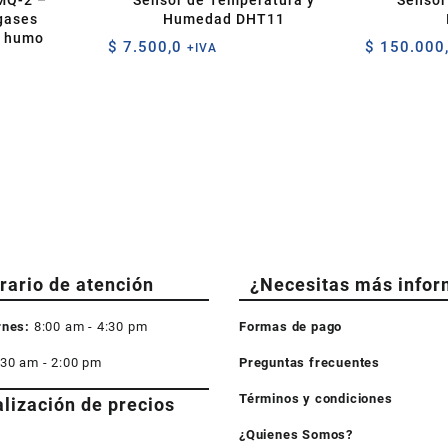
MQ-2 –
Sensor de Temperatura y
Sensor
gases
Humedad DHT11
y humo
$
7.500,0
$
150.000
+IVA
rario de atención
¿Necesitas más infor
rnes:
8:00 am - 4:30 pm
Formas de pago
:30 am - 2:00 pm
Preguntas frecuentes
Términos y condiciones
alización de precios
¿Quienes Somos?