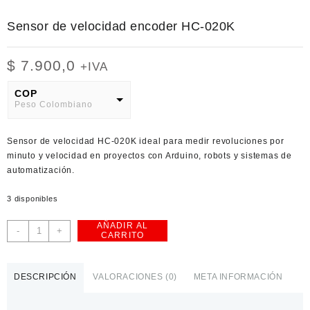
Sensor de velocidad encoder HC-020K
$
7.900,0
+IVA
COP
Peso Colombiano
USD
Sensor de velocidad HC-020K ideal para medir revoluciones por
American Dollar
minuto y velocidad en proyectos con Arduino, robots y sistemas de
automatización.
3 disponibles
AÑADIR AL
Sensor
-
+
CARRITO
de
velocidad
encoder
DESCRIPCIÓN
VALORACIONES (0)
META INFORMACIÓN
HC-
020K