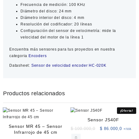
Frecuencia de medición
: 100 KHz
Diámetro del disco
: 24 mm
Diámetro interior del disco
: 4 mm
Resolución del codificador
: 20 líneas
Configuración del sensor de velocimetría
: mide la
velocidad del motor de la línea 1
Encuentra más sensores para tus proyectos en nuestra
categoria
Encoders
Datasheet:
Sensor de velocidad encoder HC-020K
Productos relacionados
¡Oferta!
Sensor JS40F
Sensor MR 45 – Sensor
El
El
$
100.000,0
$
86.000,0
+IVA
Infrarrojo de 45 cm
precio
precio