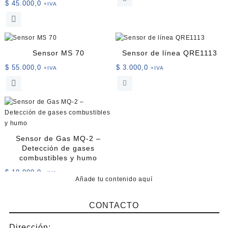
$
45.000,0
original
actual
+IVA
era:
es:
$ 100.000,0.
$ 86.000
Sensor MS 70
Sensor de línea QRE1113
$
55.000,0
$
3.000,0
+IVA
+IVA
Sensor de Gas MQ-2 –
Detección de gases
combustibles y humo
$
10.900,0
+IVA
Añade tu contenido aquí
CONTACTO
Dirección: