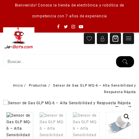
Saltar
Bienvenido! Conoce la tienda de electrónica y robótica de
al
contenido
competencia con 7 años de experiencia
Inicio
Productos
Sensor de Gas GLP MQ-6 – Alta Sensibilidad y
Respuesta Rápida
←
→