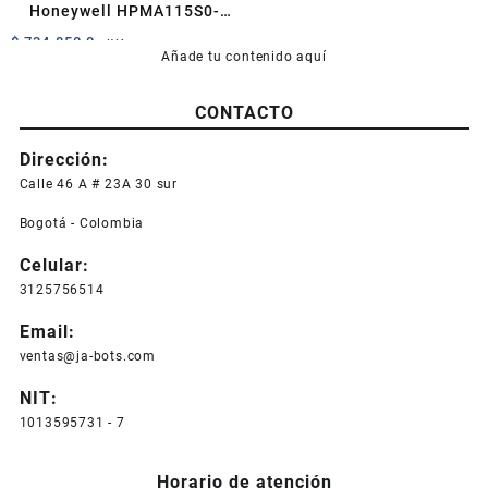
Honeywell HPMA115S0-
XXX
$
734.850,0
+IVA
Añade tu contenido aquí
CONTACTO
Dirección:
Calle 46 A # 23A 30 sur
Bogotá - Colombia
Celular:
3125756514
Email:
ventas@ja-bots.com
NIT:
1013595731 - 7
Horario de atención