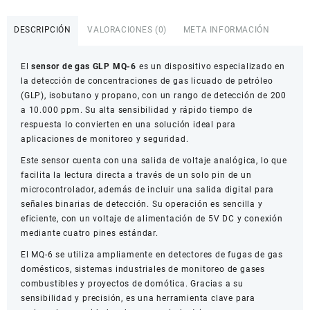
Gas
GLP
DESCRIPCIÓN
VALORACIONES (0)
META INFORMACIÓN
MQ-
6
El
sensor de gas GLP MQ-6
es un dispositivo especializado en
–
la detección de concentraciones de gas licuado de petróleo
Alta
(GLP), isobutano y propano, con un rango de detección de 200
Sensibilidad
a 10.000 ppm. Su alta sensibilidad y rápido tiempo de
y
respuesta lo convierten en una solución ideal para
Respuesta
aplicaciones de monitoreo y seguridad.
Rápida
cantidad
Este sensor cuenta con una salida de voltaje analógica, lo que
facilita la lectura directa a través de un solo pin de un
microcontrolador, además de incluir una salida digital para
señales binarias de detección. Su operación es sencilla y
eficiente, con un voltaje de alimentación de 5V DC y conexión
mediante cuatro pines estándar.
El MQ-6 se utiliza ampliamente en detectores de fugas de gas
domésticos, sistemas industriales de monitoreo de gases
combustibles y proyectos de domótica. Gracias a su
sensibilidad y precisión, es una herramienta clave para