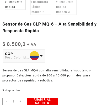
Sensor de Gas GLP MQ-6 – Alta Sensibilidad y
Respuesta Rápida
$
8.500,0
+IVA
COP
Peso Colombiano
USD
Sensor de gas GLP MQ-6 con alta sensibilidad a isobutano y
American Dollar
propano. Detección rápida de 200 a 10.000 ppm. Ideal para
proyectos de seguridad y robótica.
9 disponibles
AÑADIR AL
Sensor
-
+
CARRITO
de