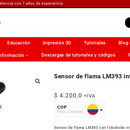
petencia con 7 años de experiencia
Educación
Impresión 3D
Tutoriales
Blog 
Descargas de tutoriales y códigos
Información
Sensor de flama LM393 inf
$
4.200,0
+IVA
COP
Peso Colombiano
USD
Sensor de flama LM393 con fotodiodo infra
American Dollar