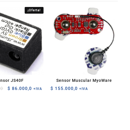
¡Oferta!
nsor JS40F
Sensor Muscular MyoWare
El
El
,0
$
86.000,0
$
155.000,0
+IVA
+IVA
precio
precio
original
actual
era:
es:
$ 100.000,0.
$ 86.000,0.