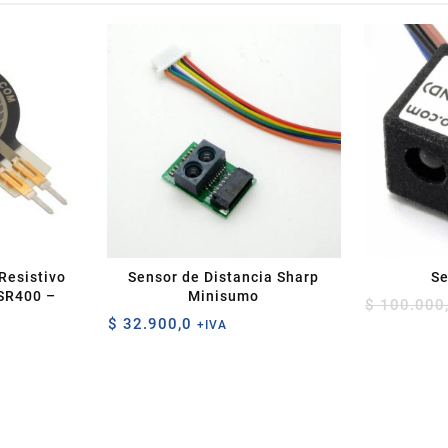
Resistivo
Sensor de Distancia Sharp
Se
FSR400 –
Minisumo
$
100.000
$
32.900,0
+IVA