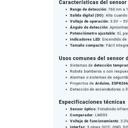
Características del senso
Rango de detección
: 760 nm a 
Salida digital (DO)
: Alta cuando
Voltaje de operación
: 3.3V – 5
Ángulo de detección
: Aproxima
Potenciómetro ajustable
: Sí, p
Indicadores LED
: Encendido de
Tamaño compacto
: Fácil integ
Usos comunes del sensor 
Sistemas de
detección tempran
Robots bomberos o con respues
Alarmas o sistemas de segurid
Proyectos de
Arduino, ESP8266
Detección de encendedores o ll
Especificaciones técnicas
Sensor óptico
: Fotodiodo infrar
Comparador
: LM393
Voltaje de funcionamiento
: 3.3
Interfaz
: 3 pines (VCC, GND, D