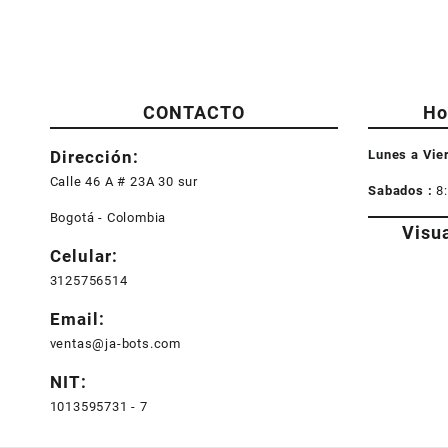
CONTACTO
Ho
Dirección:
Lunes a Vie
Calle 46 A # 23A 30 sur
Sabados :
8
Bogotá - Colombia
Visu
Celular:
3125756514
Email:
ventas@ja-bots.com
NIT:
1013595731 - 7