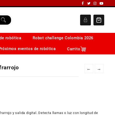
de robótica
Robot challenge Colombia 2026
Próximos eventos de robótica
Carrito
rarrojo
←
→
rrojo y salida digital. Detecta llamas o luz con longitud de