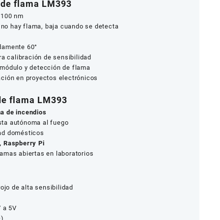
r de flama LM393
1100 nm
 no hay flama, baja cuando se detecta
V
damente 60°
ara calibración de sensibilidad
 módulo y detección de flama
ración en proyectos electrónicos
de flama LM393
a de incendios
ta autónoma al fuego
ad domésticos
, Raspberry Pi
amas abiertas en laboratorios
rojo de alta sensibilidad
V a 5V
O)