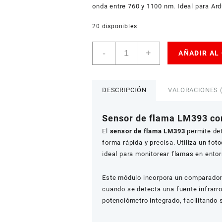
onda entre 760 y 1100 nm. Ideal para Ar
20 disponibles
Sensor
-
+
AÑADIR AL
de
flama
LM393
infrarrojo
DESCRIPCIÓN
VALORACIONES (
cantidad
Sensor de flama LM393 con
El
sensor de flama LM393
permite det
forma rápida y precisa. Utiliza un fo
ideal para monitorear flamas en entor
Este módulo incorpora un comparador 
cuando se detecta una fuente infrarro
potenciómetro integrado, facilitando 