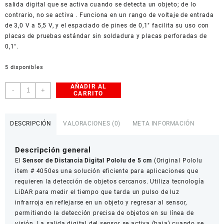
salida digital que se activa cuando se detecta un objeto; de lo
contrario, no se activa . Funciona en un rango de voltaje de entrada
de 3,0 V a 5,5 V, y el espaciado de pines de 0,1″ facilita su uso con
placas de pruebas estándar sin soldadura y placas perforadas de
0,1″.
5 disponibles
AÑADIR AL
Sensor
-
+
CARRITO
de
distancia
digital
DESCRIPCIÓN
VALORACIONES (0)
META INFORMACIÓN
Pololu
de
Descripción general
5
El
Sensor de Distancia Digital Pololu de 5 cm
(Original Pololu
cm
item # 4050es una solución eficiente para aplicaciones que
-
requieren la detección de objetos cercanos. Utiliza tecnología
Original
LiDAR para medir el tiempo que tarda un pulso de luz
Pololu
infrarroja en reflejarse en un objeto y regresar al sensor,
item
permitiendo la detección precisa de objetos en su línea de
#
visión. La salida digital del sensor se activa (baja) cuando se
4050