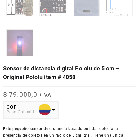
Sensor de distancia digital Pololu de 5 cm –
Original Pololu item # 4050
$
79.000,0
+IVA
COP
Peso Colombiano
USD
Este pequeño sensor de distancia basado en lidar detecta la
American Dollar
presencia de objetos en un radio de
5 cm (2″)
. Tiene una única