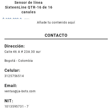
Sensor de línea
SixteenLine QTR-16 de 16
canales
$
120.000,0
+IVA
Añade tu contenido aquí
CONTACTO
Dirección:
Calle 46 A # 23A 30 sur
Bogotá - Colombia
Celular:
3125756514
Email:
ventas@ja-bots.com
NIT:
1013595731 - 7