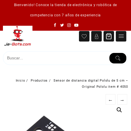
Saltar
Bienvenido! Conoce la tienda de electrónica y robótica de
al
contenido
competencia con 7 años de experiencia
Inicio
Productos
Sensor de distancia digital Pololu de 5 cm –
Original Pololu item # 4050
←
→