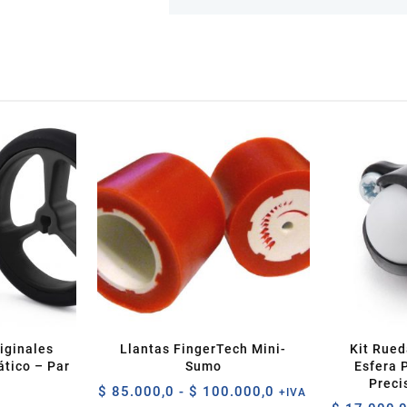
iginales
Llantas FingerTech Mini-
Kit Rued
tico – Par
Sumo
Esfera 
Preci
Rango
$
85.000,0
-
$
100.000,0
+IVA