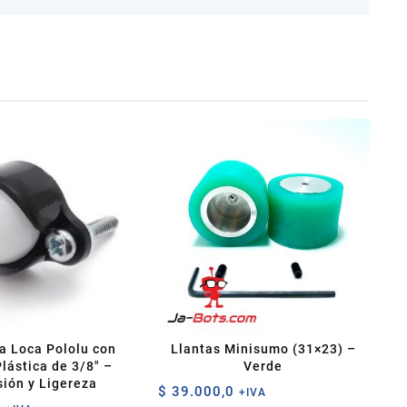
a Loca Pololu con
Llantas Minisumo (31×23) –
Plástica de 3/8″ –
Verde
sión y Ligereza
$
39.000,0
+IVA