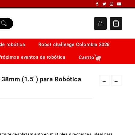
de robótica
Robot challenge Colombia 2026
Próximos eventos de robótica
Carrito
 38mm (1.5″) para Robótica
←
→
rmite desplazamiento en múltiples direcciones, ideal para