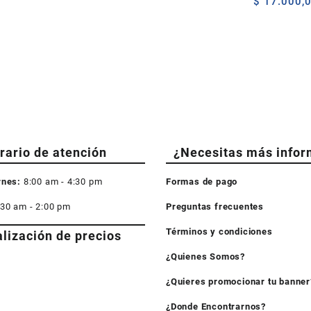
$
17.000,
de
precios:
desde
$ 85.000,0
hasta
$ 100.000,0
rario de atención
¿Necesitas más infor
rnes:
8:00 am - 4:30 pm
Formas de pago
:30 am - 2:00 pm
Preguntas frecuentes
Términos y condiciones
alización de precios
¿Quienes Somos?
¿Quieres promocionar tu banner
¿Donde Encontrarnos?