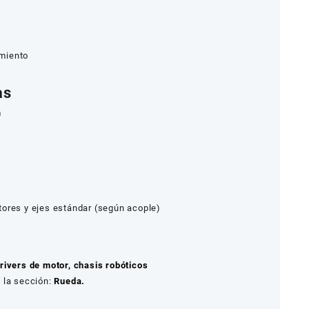
miento
as
m
a
ores y ejes estándar (según acople)
rivers de motor, chasis robóticos
 la sección:
Rueda.