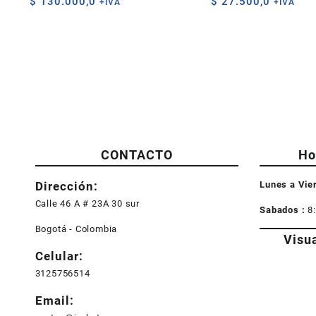
$
130.000,0
$
27.500,0
+IVA
+IVA
CONTACTO
Ho
Dirección:
Lunes a Vie
Calle 46 A # 23A 30 sur
Sabados :
8
Bogotá - Colombia
Visu
Celular:
3125756514
Email: