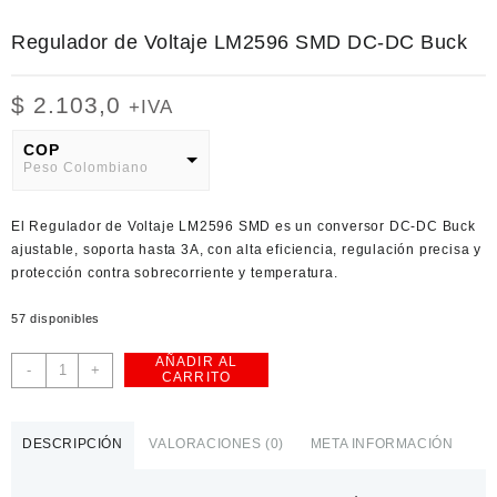
Regulador de Voltaje LM2596 SMD DC-DC Buck
$
2.103,0
+IVA
COP
Peso Colombiano
USD
El
Regulador de Voltaje LM2596 SMD
es un conversor DC-DC Buck
American Dollar
ajustable, soporta hasta 3A, con alta eficiencia, regulación precisa y
protección contra sobrecorriente y temperatura.
57 disponibles
AÑADIR AL
Regulador
-
+
CARRITO
de
Voltaje
LM2596
DESCRIPCIÓN
VALORACIONES (0)
META INFORMACIÓN
SMD
DC-