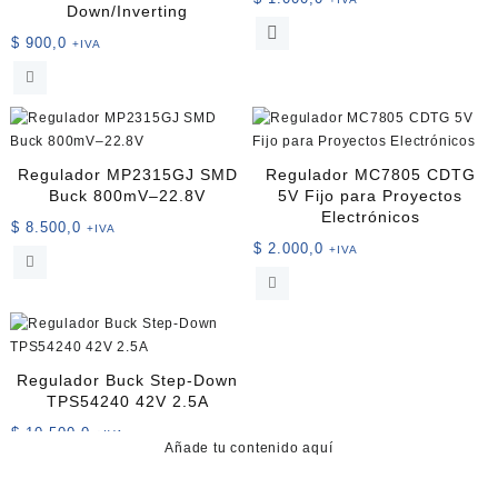
Down/Inverting
Este
$
900,0
+IVA
producto
tiene
múltiples
variantes.
Las
opciones
Regulador MP2315GJ SMD
Regulador MC7805 CDTG
se
Buck 800mV–22.8V
5V Fijo para Proyectos
pueden
Electrónicos
$
8.500,0
+IVA
elegir
$
2.000,0
+IVA
en
la
página
de
producto
Regulador Buck Step-Down
TPS54240 42V 2.5A
$
10.500,0
+IVA
Añade tu contenido aquí