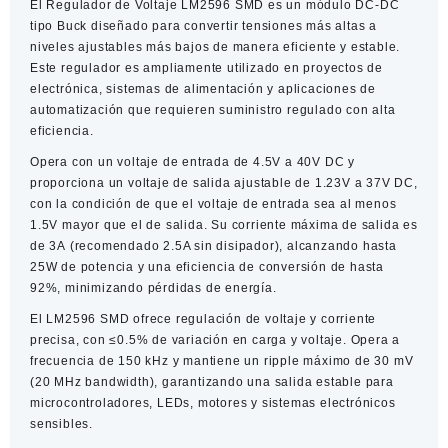
El
Regulador de Voltaje LM2596 SMD
es un módulo DC-DC
DC
tipo Buck diseñado para convertir tensiones más altas a
Buck
niveles ajustables más bajos de manera eficiente y estable.
cantidad
Este regulador es ampliamente utilizado en proyectos de
electrónica, sistemas de alimentación y aplicaciones de
automatización que requieren suministro regulado con alta
eficiencia.
Opera con un
voltaje de entrada de 4.5V a 40V DC
y
proporciona un
voltaje de salida ajustable de 1.23V a 37V DC
,
con la condición de que el voltaje de entrada sea al menos
1.5V mayor que el de salida. Su
corriente máxima de salida es
de 3A
(recomendado 2.5A sin disipador), alcanzando hasta
25W de potencia
y una
eficiencia de conversión de hasta
92%
, minimizando pérdidas de energía.
El
LM2596 SMD
ofrece regulación de voltaje y corriente
precisa, con
≤0.5% de variación
en carga y voltaje. Opera a
frecuencia de 150 kHz
y mantiene un
ripple máximo de 30 mV
(20 MHz bandwidth), garantizando una salida estable para
microcontroladores, LEDs, motores y sistemas electrónicos
sensibles.