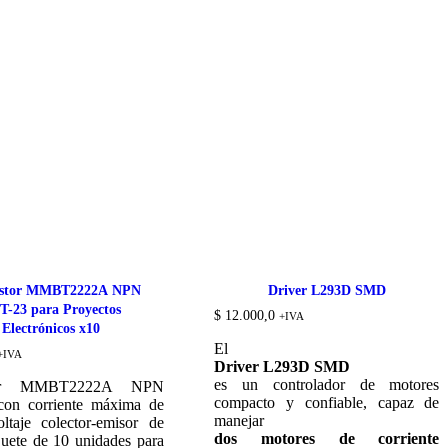
istor MMBT2222A NPN
Driver L293D SMD
T-23 para Proyectos
$
12.000,0
+IVA
Electrónicos x10
El
+IVA
Driver L293D SMD
es un controlador de motores
stor MMBT2222A NPN
compacto y confiable, capaz de
on corriente máxima de
manejar
ltaje colector-emisor de
dos motores de corriente
quete de 10 unidades para