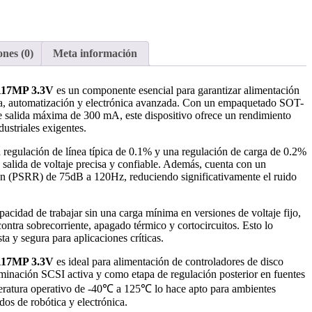
nes (0)
Meta información
1117MP 3.3V
es un componente esencial para garantizar alimentación
ica, automatización y electrónica avanzada. Con un empaquetado SOT-
e salida máxima de 300 mA, este dispositivo ofrece un rendimiento
dustriales exigentes.
 regulación de línea típica de 0.1% y una regulación de carga de 0.2%
lida de voltaje precisa y confiable. Además, cuenta con un
ón (PSRR) de 75dB a 120Hz, reduciendo significativamente el ruido
pacidad de trabajar sin una carga mínima en versiones de voltaje fijo,
contra sobrecorriente, apagado térmico y cortocircuitos. Esto lo
ta y segura para aplicaciones críticas.
1117MP 3.3V
es ideal para alimentación de controladores de disco
rminación SCSI activa y como etapa de regulación posterior en fuentes
ratura operativo de -40℃ a 125℃ lo hace apto para ambientes
dos de robótica y electrónica.