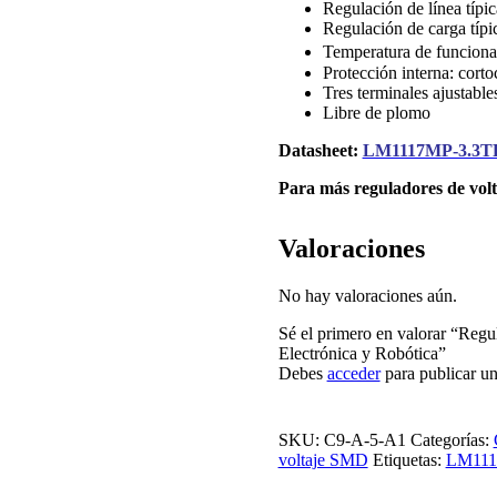
Regulación de línea típi
Regulación de carga típi
Temperatura de funcion
Protección interna: corto
Tres terminales ajustable
Libre de plomo
Datasheet:
LM1117MP-3.3T
Para más reguladores de volta
Valoraciones
No hay valoraciones aún.
Sé el primero en valorar “Re
Electrónica y Robótica”
Debes
acceder
para publicar un
SKU:
C9-A-5-A1
Categorías:
voltaje SMD
Etiquetas:
LM111