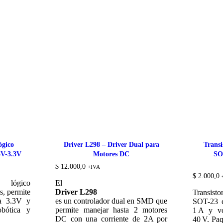
ógico
Driver L298 – Driver Dual para
Trans
 5V-3.3V
Motores DC
SO
$
12.000,0
+IVA
$
2.000,0
 lógico
El
s, permite
Driver L298
Transi
 a 3.3V y
es un controlador dual en SMD que
SOT-23 c
obótica y
permite manejar hasta 2 motores
1 A y vo
DC con una corriente de 2A por
40 V. Pa