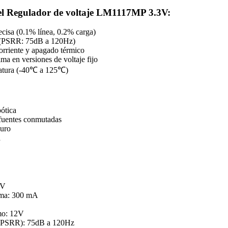
el Regulador de voltaje LM1117MP 3.3V:
ecisa (0.1% línea, 0.2% carga)
o (PSRR: 75dB a 120Hz)
orriente y apagado térmico
ma en versiones de voltaje fijo
atura (-40℃ a 125℃)
bótica
 fuentes conmutadas
duro
a
3V
ima: 300 mA
mo: 12V
 (PSRR): 75dB a 120Hz