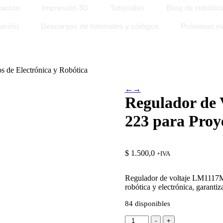
ación
Impresión 3D
Tutoriales
Blog de robótic
ación
Descargas de tutoriales y códigos
Próximos ev
 de Electrónica y Robótica
←
→
Regulador de
223 para Proye
$
1.500,0
+IVA
Regulador de voltaje LM1117MP 
robótica y electrónica, garanti
84 disponibles
Regulador
-
+