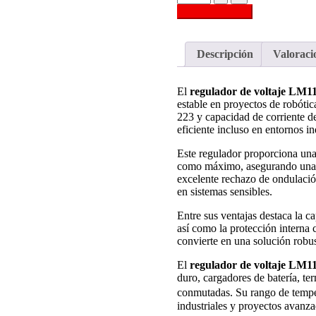
de
Añadir al carrito
Voltaje
LM1117MP
3.3V
Descripción
Valoracio
SOT-
223
para
El
regulador de voltaje LM
Proyectos
estable en proyectos de robót
de
223 y capacidad de corriente d
Electrónica
eficiente incluso en entornos in
y
Robótica
Este regulador proporciona una
cantidad
como máximo, asegurando una sa
excelente rechazo de ondulaci
en sistemas sensibles.
Entre sus ventajas destaca la ca
así como la protección interna 
convierte en una solución robus
El
regulador de voltaje LM
duro, cargadores de batería, te
conmutadas. Su rango de tempe
industriales y proyectos avanza