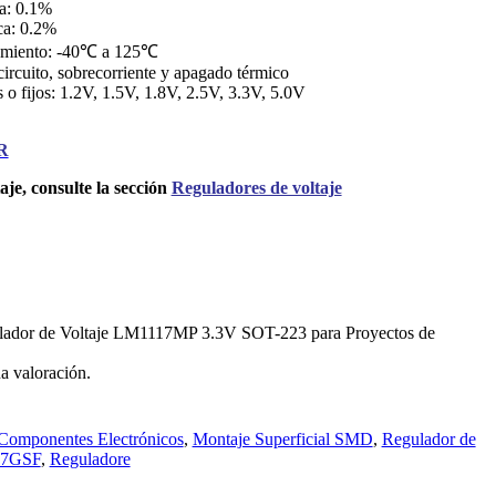
ca: 0.1%
ca: 0.2%
amiento: -40℃ a 125℃
circuito, sobrecorriente y apagado térmico
s o fijos: 1.2V, 1.5V, 1.8V, 2.5V, 3.3V, 5.0V
R
je, consulte la sección
Reguladores de voltaje
gulador de Voltaje LM1117MP 3.3V SOT-223 para Proyectos de
a valoración.
Componentes Electrónicos
,
Montaje Superficial SMD
,
Regulador de
7GSF
,
Reguladore