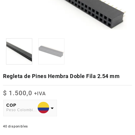
Regleta de Pines Hembra Doble Fila 2.54 mm
$
1.500,0
+IVA
COP
Peso Colombiano
USD
American Dollar
40 disponibles