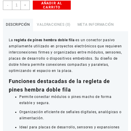
AÑADIR AL
Regleta
-
+
CARRITO
de
Pines
Hembra
DESCRIPCIÓN
VALORACIONES (0)
META INFORMACIÓN
Doble
Fila
La
regleta de pines hembra doble fila
es un conector pasivo
2.54
ampliamente utilizado en proyectos electrónicos que requieren
mm
interconexiones firmes y organizadas entre módulos, sensores,
cantidad
placas de desarrollo o dispositivos embebidos. Su diseño de
doble hilera permite conexiones compactas y paralelas,
optimizando el espacio en la placa.
Funciones destacadas de la regleta de
pines hembra doble fila
Permite conectar módulos o pines macho de forma
estable y segura.
Organización eficiente de señales digitales, analógicas o
alimentación.
Ideal para placas de desarrollo, sensores y expansiones