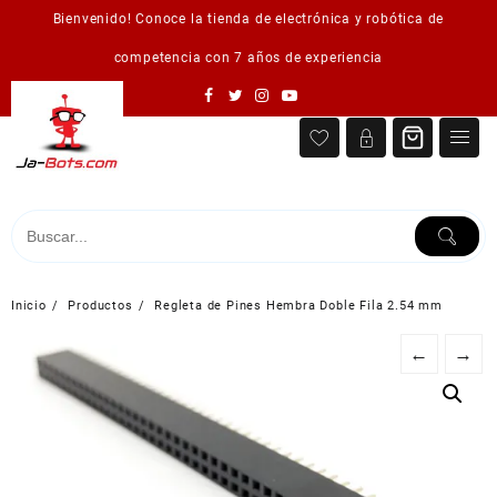
Saltar
Bienvenido! Conoce la tienda de electrónica y robótica de
al
contenido
competencia con 7 años de experiencia
Inicio
Productos
Regleta de Pines Hembra Doble Fila 2.54 mm
←
→