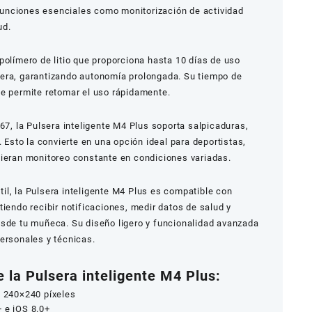
e funciones esenciales como monitorización de actividad
ud.
polímero de litio que proporciona hasta 10 días de uso
era, garantizando autonomía prolongada. Su tiempo de
ue permite retomar el uso rápidamente.
P67, la Pulsera inteligente M4 Plus soporta salpicaduras,
. Esto la convierte en una opción ideal para deportistas,
uieran monitoreo constante en condiciones variadas.
il, la Pulsera inteligente M4 Plus es compatible con
tiendo recibir notificaciones, medir datos de salud y
esde tu muñeca. Su diseño ligero y funcionalidad avanzada
ersonales y técnicas.
 la Pulsera inteligente M4 Plus:
e 240×240 píxeles
 e iOS 8.0+