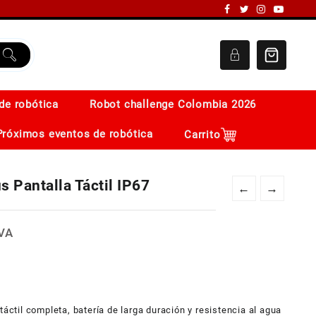
de robótica
Robot challenge Colombia 2026
Próximos eventos de robótica
Carrito
s Pantalla Táctil IP67
←
→
VA
ecio
tual
:
30.000,0.
táctil completa, batería de larga duración y resistencia al agua