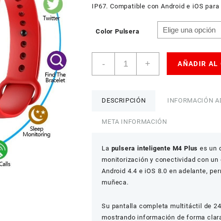
IP67. Compatible con Android e iOS para c
Color Pulsera
Pulsera
-
+
AÑADIR AL
Inteligente
M4
Plus
Pantalla
DESCRIPCIÓN
INFORMACIÓN A
Táctil
IP67
META INFORMACIÓN
cantidad
La
pulsera inteligente M4 Plus
es un d
monitorización y conectividad con un
Android 4.4 e iOS 8.0 en adelante, pe
muñeca.
Su pantalla completa multitáctil de 2
mostrando información de forma clara 