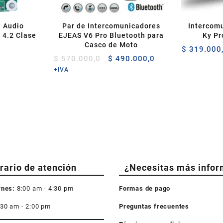
e Audio
Par de Intercomunicadores
Intercom
 4.2 Clase
EJEAS V6 Pro Bluetooth para
Ky P
Casco de Moto
$
319.000
El
El
$
570.000,0
$
490.000,0
precio
precio
+IVA
original
actual
era:
es:
$ 570.000,0.
$ 490.000,0.
rario de atención
¿Necesitas más infor
rnes:
8:00 am - 4:30 pm
Formas de pago
:30 am - 2:00 pm
Preguntas frecuentes