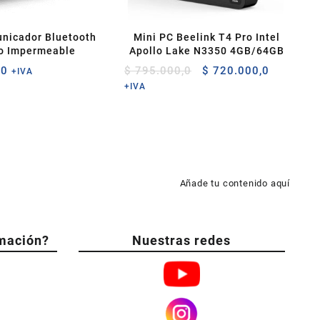
unicador Bluetooth
Mini PC Beelink T4 Pro Intel
ro Impermeable
Apollo Lake N3350 4GB/64GB
El
El
,0
$
795.000,0
$
720.000,0
+IVA
precio
precio
+IVA
original
actual
era:
es:
$ 795.000,0.
$ 720.00
Añade tu contenido aquí
mación?
Nuestras redes