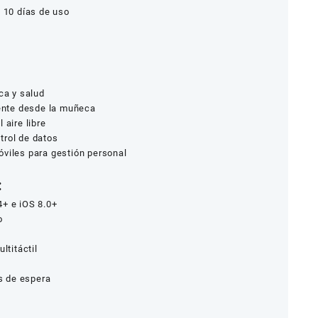
a 10 días de uso
ca y salud
gente desde la muñeca
 aire libre
trol de datos
óviles para gestión personal
:
4+ e iOS 8.0+
o
ltitáctil
as de espera