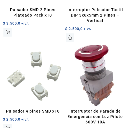
Pulsador SMD 2 Pines
Interruptor Pulsador Táctil
Plateado Pack x10
DIP 3x6x5mm 2 Pines –
Vertical
$
3.500,0
+IVA
$
2.500,0
+IVA
Este
producto
tiene
múltiples
variantes.
Las
opciones
se
pueden
elegir
en
la
página
Pulsador 4 pines SMD x10
Interruptor de Parada de
de
Emergencia con Luz Piloto
$
2.500,0
+IVA
producto
600V 10A