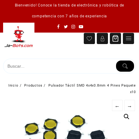
Saltar
Bienvenido! Conoce la tienda de electrónica y robótica de
al
contenido
competencia con 7 años de experiencia
Inicio
Productos
Pulsador Táctil SMD 4x4x0.8mm 4 Pines Paquete
x10
←
→