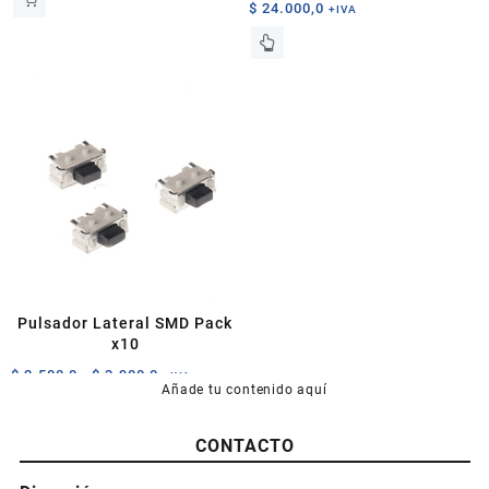
$
24.000,0
+IVA
Este
producto
tiene
múltiples
variantes.
Las
opciones
se
pueden
elegir
en
la
página
Pulsador Lateral SMD Pack
de
x10
producto
Rango
$
2.500,0
-
$
3.900,0
+IVA
Añade tu contenido aquí
de
Este
precios:
producto
desde
CONTACTO
tiene
$ 2.500,0
múltiples
hasta