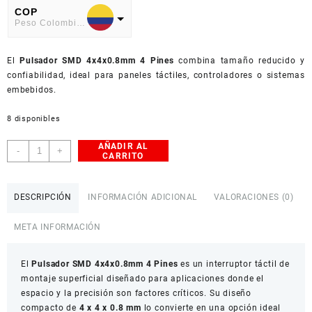
COP
Peso Colombiano
USD
El
American Dollar
Pulsador SMD 4x4x0.8mm 4 Pines
combina tamaño reducido y
confiabilidad, ideal para paneles táctiles, controladores o sistemas
embebidos.
8 disponibles
AÑADIR AL
Pulsador
-
+
CARRITO
Táctil
SMD
4x4x0.8mm
DESCRIPCIÓN
INFORMACIÓN ADICIONAL
VALORACIONES (0)
4
Pines
META INFORMACIÓN
Paquete
x10
El
cantidad
Pulsador SMD 4x4x0.8mm 4 Pines
es un interruptor táctil de
montaje superficial diseñado para aplicaciones donde el
espacio y la precisión son factores críticos. Su diseño
compacto de
4 x 4 x 0.8 mm
lo convierte en una opción ideal