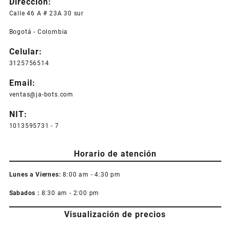
Dirección:
variantes.
$ 3.900,0
Las
Calle 46 A # 23A 30 sur
opciones
Bogotá - Colombia
se
pueden
Celular:
elegir
3125756514
en
la
Email:
página
ventas@ja-bots.com
de
producto
NIT:
1013595731 - 7
Horario de atención
Lunes a Viernes:
8:00 am - 4:30 pm
Sabados :
8:30 am - 2:00 pm
Visualización de precios