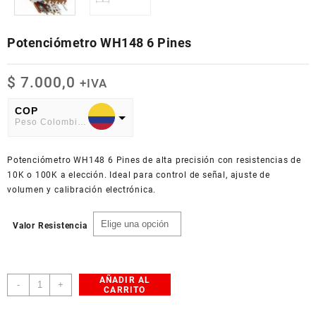
Potenciómetro WH148 6 Pines
$
7.000,0
+IVA
COP
Peso Colombiano
USD
Potenciómetro WH148 6 Pines de alta precisión con resistencias de
American Dollar
10K o 100K a elección. Ideal para control de señal, ajuste de
volumen y calibración electrónica.
Valor Resistencia
AÑADIR AL
Potenciómetro
-
+
CARRITO
WH148
6