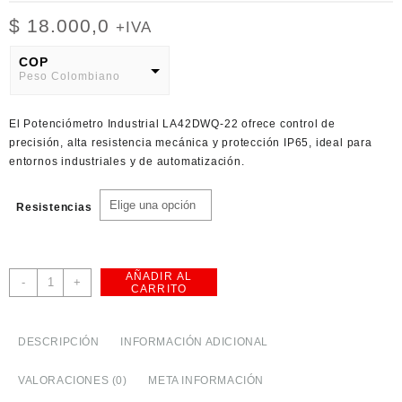
$
18.000,0
+IVA
COP
Peso Colombiano
USD
El
Potenciómetro Industrial LA42DWQ-22
ofrece control de
American Dollar
precisión, alta resistencia mecánica y protección IP65, ideal para
entornos industriales y de automatización.
Resistencias
AÑADIR AL
Potenciómetro
-
+
CARRITO
Industrial
LA42DWQ-
22
DESCRIPCIÓN
INFORMACIÓN ADICIONAL
IP65
cantidad
VALORACIONES (0)
META INFORMACIÓN