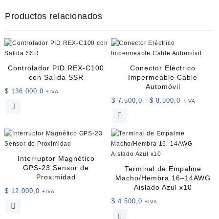
Productos relacionados
Controlador PID REX-C100
Conector Eléctrico
con Salida SSR
Impermeable Cable
Automóvil
$
136.000,0
+IVA
Rango
$
7.500,0
-
$
8.500,0
+IVA
de
Este
precios:
producto
desde
tiene
$ 7.500,0
múltiples
hasta
variantes.
Interruptor Magnético
$ 8.500,0
Las
GPS-23 Sensor de
Terminal de Empalme
opciones
Proximidad
Macho/Hembra 16–14AWG
se
Aislado Azul x10
$
12.000,0
+IVA
pueden
$
4.500,0
+IVA
elegir
en