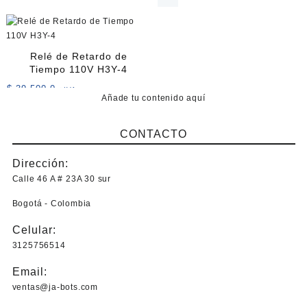
la
página
de
producto
Relé de Retardo de
Tiempo 110V H3Y-4
$
39.500,0
+IVA
Añade tu contenido aquí
CONTACTO
Dirección:
Calle 46 A # 23A 30 sur
Bogotá - Colombia
Celular:
3125756514
Email:
ventas@ja-bots.com