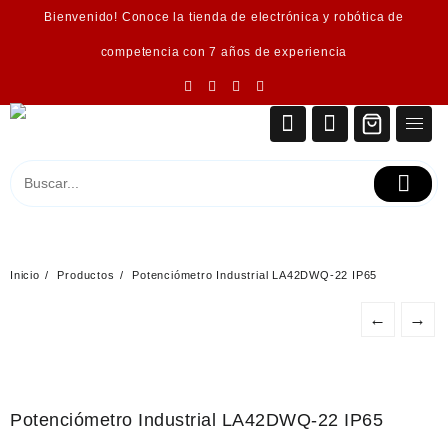
Saltar
Bienvenido! Conoce la tienda de electrónica y robótica de
al
contenido
competencia con 7 años de experiencia
Inicio
Productos
Potenciómetro Industrial LA42DWQ-22 IP65
←
→
Potenciómetro Industrial LA42DWQ-22 IP65