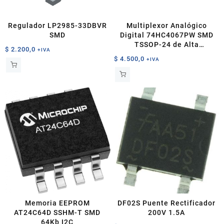
Regulador LP2985-33DBVR
Multiplexor Analógico
SMD
Digital 74HC4067PW SMD
TSSOP-24 de Alta
$
2.200,0
+IVA
Precisión
$
4.500,0
+IVA
Memoria EEPROM
DF02S Puente Rectificador
AT24C64D SSHM-T SMD
200V 1.5A
64Kb I2C