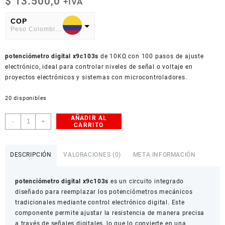
$
13.500,0
+IVA
COP
Peso Colombiano
USD
potenciómetro digital x9c103s
American Dollar
de 10KΩ con 100 pasos de ajuste
electrónico, ideal para controlar niveles de señal o voltaje en
proyectos electrónicos y sistemas con microcontroladores.
20 disponibles
AÑADIR AL
Potenciómetro
-
+
CARRITO
Digital
X9C103S
10KΩ
DESCRIPCIÓN
VALORACIONES (0)
META INFORMACIÓN
100
Pasos
potenciómetro digital x9c103s
es un circuito integrado
Encapsulado
diseñado para reemplazar los potenciómetros mecánicos
DIP-
tradicionales mediante control electrónico digital. Este
8
componente permite ajustar la resistencia de manera precisa
cantidad
a través de señales digitales, lo que lo convierte en una