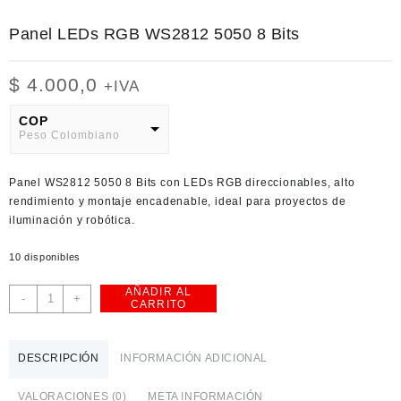
Panel LEDs RGB WS2812 5050 8 Bits
$
4.000,0
+IVA
COP
Peso Colombiano
USD
Panel WS2812 5050 8 Bits con LEDs RGB direccionables, alto
American Dollar
rendimiento y montaje encadenable, ideal para proyectos de
iluminación y robótica.
10 disponibles
AÑADIR AL
Panel
-
+
CARRITO
LEDs
RGB
WS2812
DESCRIPCIÓN
INFORMACIÓN ADICIONAL
5050
8
VALORACIONES (0)
META INFORMACIÓN