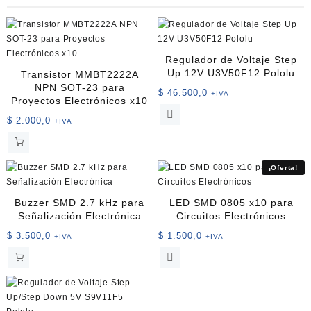
Regulador de Voltaje Step
Up 12V U3V50F12 Pololu
Transistor MMBT2222A
NPN SOT-23 para
$
46.500,0
+IVA
Proyectos Electrónicos x10
$
2.000,0
+IVA
¡Oferta!
Buzzer SMD 2.7 kHz para
LED SMD 0805 x10 para
Señalización Electrónica
Circuitos Electrónicos
$
3.500,0
$
1.500,0
+IVA
+IVA
Este
producto
tiene
múltiples