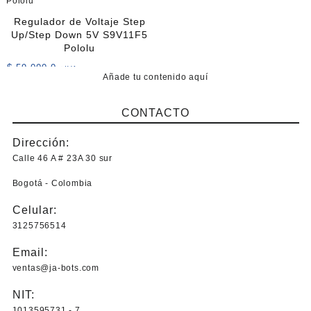
variantes.
Las
Regulador de Voltaje Step
opciones
Up/Step Down 5V S9V11F5
se
Pololu
pueden
$
59.000,0
+IVA
elegir
Añade tu contenido aquí
en
la
CONTACTO
página
de
Dirección:
producto
Calle 46 A # 23A 30 sur
Bogotá - Colombia
Celular:
3125756514
Email:
ventas@ja-bots.com
NIT:
1013595731 - 7