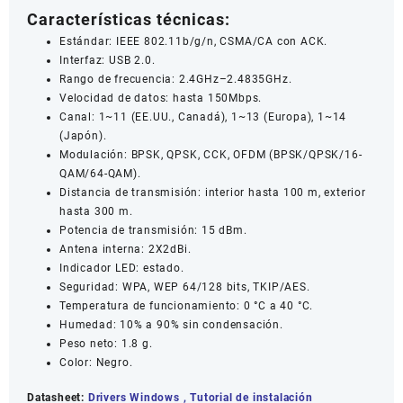
Características técnicas:
Estándar: IEEE 802.11b/g/n, CSMA/CA con ACK.
Interfaz: USB 2.0.
Rango de frecuencia: 2.4GHz–2.4835GHz.
Velocidad de datos: hasta 150Mbps.
Canal: 1~11 (EE.UU., Canadá), 1~13 (Europa), 1~14
(Japón).
Modulación: BPSK, QPSK, CCK, OFDM (BPSK/QPSK/16-
QAM/64-QAM).
Distancia de transmisión: interior hasta 100 m, exterior
hasta 300 m.
Potencia de transmisión: 15 dBm.
Antena interna: 2X2dBi.
Indicador LED: estado.
Seguridad: WPA, WEP 64/128 bits, TKIP/AES.
Temperatura de funcionamiento: 0 °C a 40 °C.
Humedad: 10% a 90% sin condensación.
Peso neto: 1.8 g.
Color: Negro.
Datasheet:
Drivers Windows
,
Tutorial de instalación