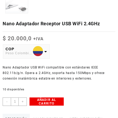
Nano Adaptador Receptor USB WiFi 2.4GHz
$
20.000,0
+IVA
COP
Peso Colombiano
USD
Nano Adaptador USB WiFi compatible con estándares IEEE
American Dollar
802.11b/g/n. Opera a 2.4GHz, soporta hasta 150Mbps y ofrece
conexión inalámbrica estable en interiores y exteriores.
10 disponibles
AÑADIR AL
Nano
-
+
CARRITO
Adaptador
Receptor
USB