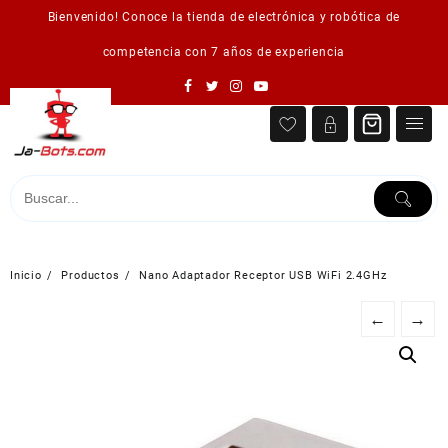
Saltar
Bienvenido! Conoce la tienda de electrónica y robótica de
al
contenido
competencia con 7 años de experiencia
Inicio
Productos
Nano Adaptador Receptor USB WiFi 2.4GHz
←
→