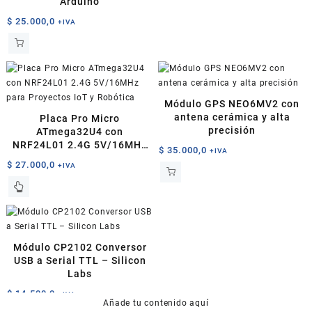
Arduino
$
25.000,0
+IVA
Módulo GPS NEO6MV2 con
antena cerámica y alta
Placa Pro Micro
precisión
ATmega32U4 con
NRF24L01 2.4G 5V/16MHz
$
35.000,0
+IVA
para Proyectos IoT y
$
27.000,0
+IVA
Robótica
Módulo CP2102 Conversor
USB a Serial TTL – Silicon
Labs
$
14.500,0
+IVA
Añade tu contenido aquí