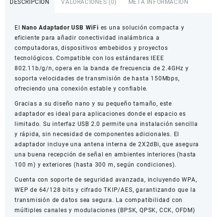
DESCRIPCIÓN
VALORACIONES (0)
META INFORMACIÓN
WiFi
2.4GHz
El
Nano Adaptador USB WiFi
es una solución compacta y
cantidad
eficiente para añadir conectividad inalámbrica a
computadoras, dispositivos embebidos y proyectos
tecnológicos. Compatible con los estándares IEEE
802.11b/g/n, opera en la banda de frecuencia de 2.4GHz y
soporta velocidades de transmisión de hasta 150Mbps,
ofreciendo una conexión estable y confiable.
Gracias a su diseño nano y su pequeño tamaño, este
adaptador es ideal para aplicaciones donde el espacio es
limitado. Su interfaz USB 2.0 permite una instalación sencilla
y rápida, sin necesidad de componentes adicionales. El
adaptador incluye una antena interna de 2X2dBi, que asegura
una buena recepción de señal en ambientes interiores (hasta
100 m) y exteriores (hasta 300 m, según condiciones).
Cuenta con soporte de seguridad avanzada, incluyendo WPA,
WEP de 64/128 bits y cifrado TKIP/AES, garantizando que la
transmisión de datos sea segura. La compatibilidad con
múltiples canales y modulaciones (BPSK, QPSK, CCK, OFDM)