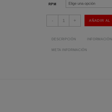
$
RPM
Motorreductor
-
+
AÑADIR AL
N20
6V
Genérico
cantidad
DESCRIPCIÓN
INFORMACIÓN
META INFORMACIÓN