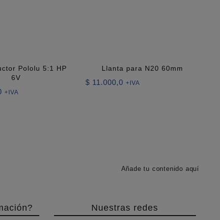
ctor Pololu 5:1 HP
Llanta para N20 60mm
6V
$
11.000,0
+IVA
0
+IVA
Añade tu contenido aquí
mación?
Nuestras redes