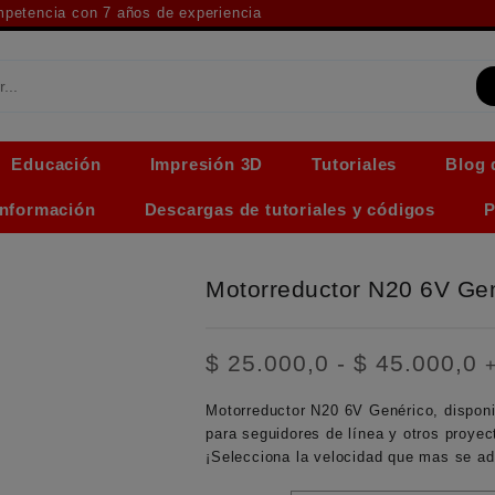
ompetencia con 7 años de experiencia
Educación
Impresión 3D
Tutoriales
Blog 
Información
Descargas de tutoriales y códigos
P
Motorreductor N20 6V Ge
R
$
25.000,0
-
$
45.000,0
d
p
Motorreductor N20 6V Genérico, dispon
d
para seguidores de línea y otros proyec
$
¡Selecciona la velocidad que mas se ad
h