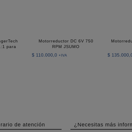
ngerTech
Motorreductor DC 6V 750
Motorredu
1:1 para
RPM JSUMO
$
110.000,0
$
135.000,
+IVA
rario de atención
¿Necesitas más infor