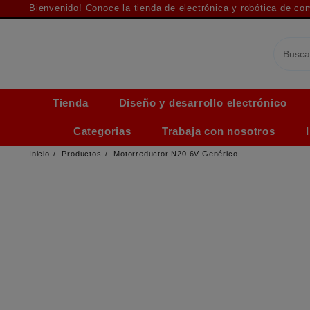
Saltar
Bienvenido! Conoce la tienda de electrónica y robótica de c
al
contenido
Tienda
Diseño y desarrollo electrónico
Categorias
Trabaja con nosotros
Inicio
Productos
Motorreductor N20 6V Genérico