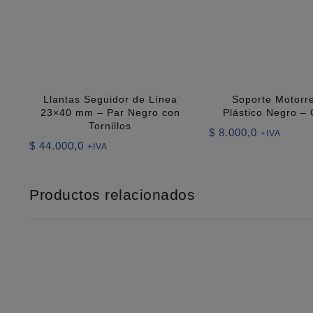
Llantas Seguidor de Línea
Soporte Motorr
23×40 mm – Par Negro con
Plástico Negro –
Tornillos
$
8.000,0
+IVA
$
44.000,0
+IVA
Productos relacionados