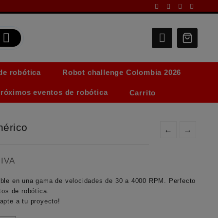
de robótica
Robot challenge Colombia 2026
róximos eventos de robótica
Carrito
nérico
←
→
ango
+IVA
e
recios:
ible en una gama de velocidades de 30 a 4000 RPM. Perfecto
esde
tos de robótica.
 25.000,0
apte a tu proyecto!
asta