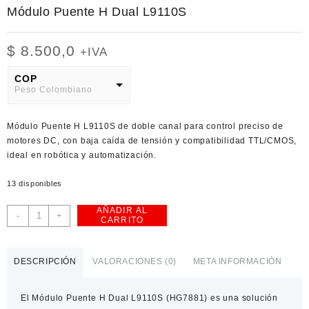
Módulo Puente H Dual L9110S
$
8.500,0
+IVA
COP
Peso Colombiano
USD
Módulo Puente H L9110S de doble canal para control preciso de
American Dollar
motores DC, con baja caída de tensión y compatibilidad TTL/CMOS,
ideal en robótica y automatización.
13 disponibles
AÑADIR AL
Módulo
-
+
CARRITO
Puente
H
Dual
DESCRIPCIÓN
VALORACIONES (0)
META INFORMACIÓN
L9110S
cantidad
El
Módulo Puente H Dual L9110S (HG7881)
es una solución