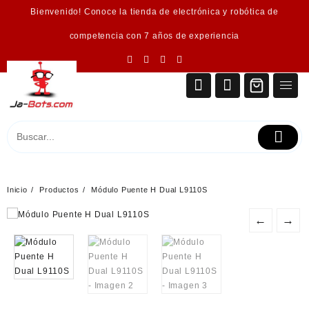
Saltar
Bienvenido! Conoce la tienda de electrónica y robótica de
al
contenido
competencia con 7 años de experiencia
Inicio
Productos
Módulo Puente H Dual L9110S
←
→