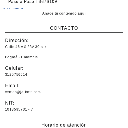
Paso a Paso TB67S109
$
41.000,0
+IVA
Añade tu contenido aquí
CONTACTO
Dirección:
Calle 46 A # 23A 30 sur
Bogotá - Colombia
Celular:
3125756514
Email:
ventas@ja-bots.com
NIT:
1013595731 - 7
Horario de atención