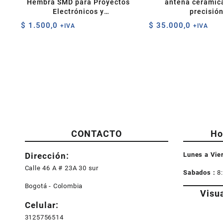
Hembra SMD para Proyectos
antena cerámica
Electrónicos y
precisió
Comunicaciones
$
1.500,0
$
35.000,0
+IVA
+IVA
CONTACTO
Ho
Dirección:
Lunes a Vie
Calle 46 A # 23A 30 sur
Sabados :
8
Bogotá - Colombia
Visu
Celular:
3125756514