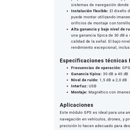
sistemas de navegación donde la
Instalación flexible:
El diseño d
puede montar utilizando imanes
orificios de montaje con tornil
Alta ganancia y bajo nivel de ru
una ganancia típica de 30 dB a 
calidad de la señal. El bajo nive
rendimiento excepcional, inclu
Especificaciones técnica
Frecuencias de operación:
GPS
Ganancia típica:
30 dB a 40 dB
Nivel de ruido:
1,5 dB a 2,0 dB
Interfaz:
USB
Montaje:
Magnético con imanes i
Aplicaciones
Este módulo GPS es ideal para una a
navegación en vehículos, drones, y pro
precisión lo hacen adecuado para des