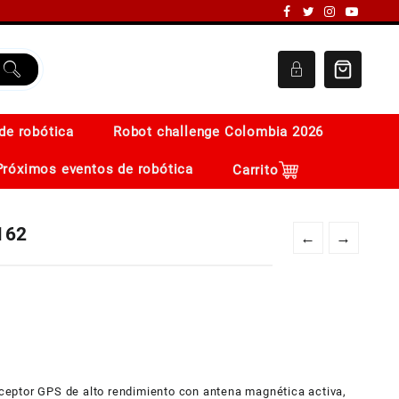
de robótica
Robot challenge Colombia 2026
Próximos eventos de robótica
Carrito
162
←
→
ceptor GPS de alto rendimiento con antena magnética activa,