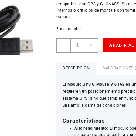
compatible con GPS y GLONASS. Su diseñ
internos o orificios de montaje con torni
óptima.
5 disponibles
Módulo
-
+
AÑADIR AL
GPS
G
Mouse
VK-
DESCRIPCIÓN
VALORACIONES (
162
cantidad
El
Módulo GPS G Mouse VK-162
es un
requieren un posicionamiento preciso
sistema GPS, sino que también func
una amplia gama de condiciones.
Características
Alto rendimiento:
El módulo ope
proporciona una cobertura y pre