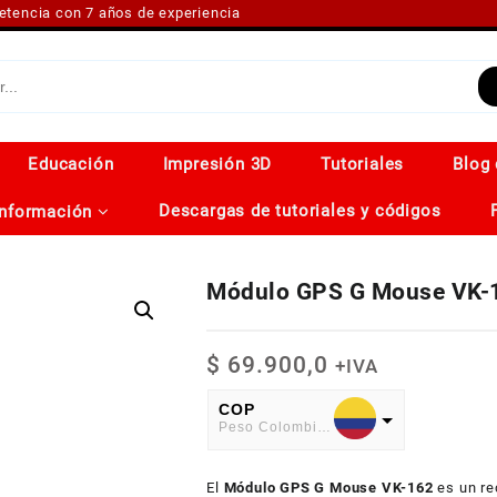
petencia con 7 años de experiencia
Educación
Impresión 3D
Tutoriales
Blog 
Descargas de tutoriales y códigos
Información
Módulo GPS G Mouse VK-
$
69.900,0
+IVA
COP
Peso Colombiano
USD
El
American Dollar
Módulo GPS G Mouse VK-162
es un re