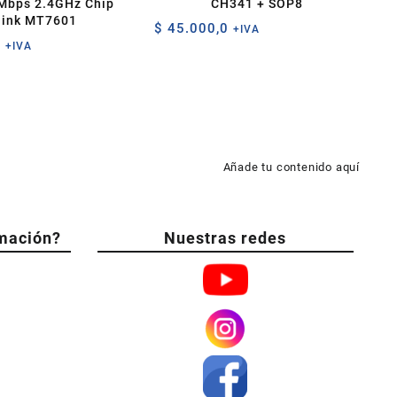
Mbps 2.4GHz Chip
CH341 + SOP8
link MT7601
$
45.000,0
+IVA
0
+IVA
Añade tu contenido aquí
mación?
Nuestras redes