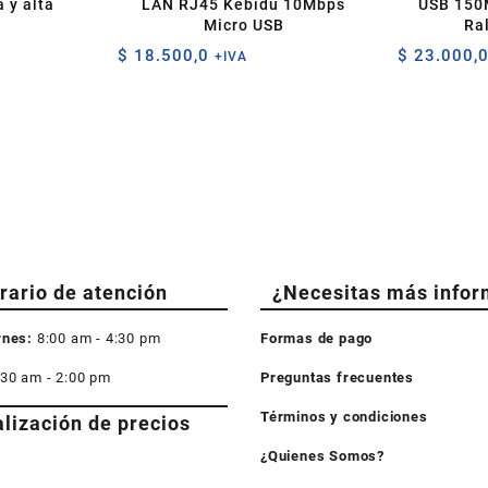
 y alta
LAN RJ45 Kebidu 10Mbps
USB 150
n
Micro USB
Ra
$
18.500,0
$
23.000,
+IVA
rario de atención
¿Necesitas más infor
rnes:
8:00 am - 4:30 pm
Formas de pago
:30 am - 2:00 pm
Preguntas frecuentes
Términos y condiciones
alización de precios
¿Quienes Somos?