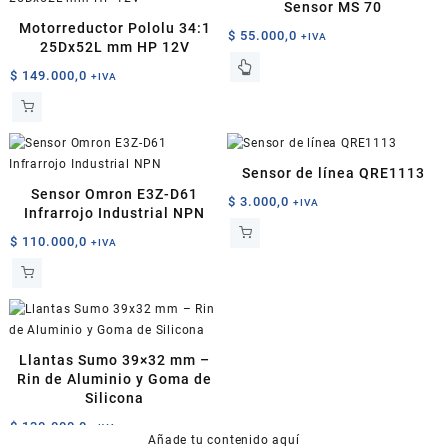
Sensor MS 70
Motorreductor Pololu 34:1
$
55.000,0
+IVA
25Dx52L mm HP 12V
$
149.000,0
+IVA
Sensor de línea QRE1113
Sensor Omron E3Z-D61
$
3.000,0
+IVA
Infrarrojo Industrial NPN
$
110.000,0
+IVA
Llantas Sumo 39×32 mm –
Rin de Aluminio y Goma de
Silicona
$
130.000,0
+IVA
Añade tu contenido aquí