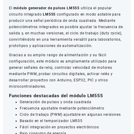
Ajustable
El
módulo generador de pulsos LM555
utiliza el popular
cantidad
circuito integrado
LM555
configurado en modo astable para
producir una señal periódica de onda cuadrada. Mediante
potenciómetros integrados es posible ajustar la frecuencia de
salida y, en muchas versiones, el ciclo de trabajo (duty cycle),
convirtiéndolo en una herramienta versátil para laboratorios,
prototipos y aplicaciones de automatización.
Gracias a su amplio rango de alimentación y su fácil
configuración, este módulo es ampliamente utilizado para
generar señales de reloj, controlar velocidad de motores
mediante PWM, probar circuitos digitales, activar relés y
desarrollar proyectos con Arduino, ESP32, PIC y otros
microcontroladores.
Funciones destacadas del módulo LM555
Generación de pulsos y onda cuadrada
Frecuencia ajustable mediante potenciómetro
Ciclo de trabajo (PWM) ajustable en algunas versiones
Basado en el temporizador LM555
Fácil integración en proyectos electrónicos
Bajo consumo de energía