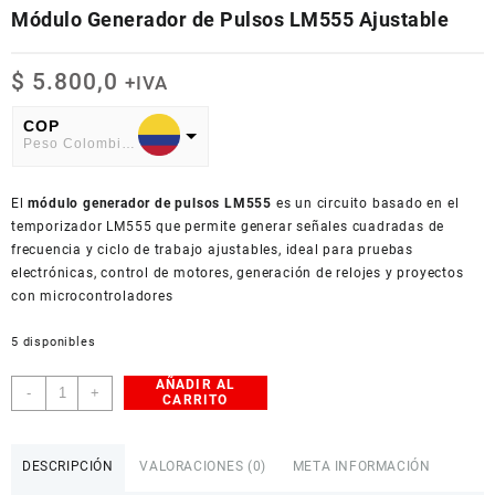
Módulo Generador de Pulsos LM555 Ajustable
$
5.800,0
+IVA
COP
Peso Colombiano
USD
El
American Dollar
módulo generador de pulsos LM555
es un circuito basado en el
temporizador LM555 que permite generar señales cuadradas de
frecuencia y ciclo de trabajo ajustables, ideal para pruebas
electrónicas, control de motores, generación de relojes y proyectos
con microcontroladores
5 disponibles
AÑADIR AL
Módulo
-
+
CARRITO
Generador
de
Pulsos
DESCRIPCIÓN
VALORACIONES (0)
META INFORMACIÓN
LM555