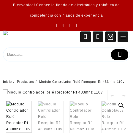
Saltar
Bienvenido! Conoce la tienda de electrónica y robótica de
al
contenido
competencia con 7 años de experiencia
Inicio
Productos
Modulo Controlador Relé Receptor Rf 433mhz 110v
←
→