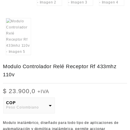
Modulo Controlador Relé Receptor Rf 433mhz
110v
$
23.900,0
+IVA
COP
Peso Colombiano
USD
Modulo inalámbrico, diseñado para todo tipo de aplicaciones de
American Dollar
automatización y domótica inalámbrica, permite accionar