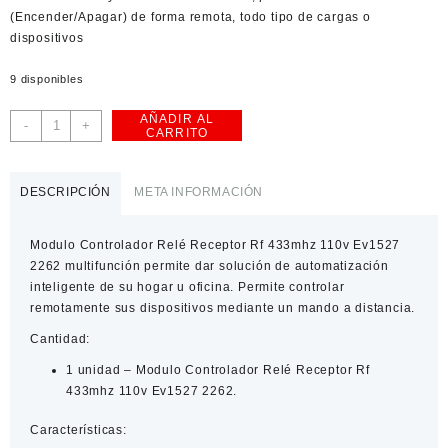
(Encender/Apagar) de forma remota, todo tipo de cargas o
dispositivos
9 disponibles
AÑADIR AL
Modulo
-
+
CARRITO
Controlador
Relé
Receptor
DESCRIPCIÓN
META INFORMACIÓN
Rf
433mhz
Modulo Controlador Relé Receptor Rf 433mhz 110v Ev1527
110v
2262 multifunción permite dar solución de automatización
cantidad
inteligente de su hogar u oficina. Permite controlar
remotamente sus dispositivos mediante un mando a distancia.
Cantidad:
1 unidad – Modulo Controlador Relé Receptor Rf
433mhz 110v Ev1527 2262.
Características: