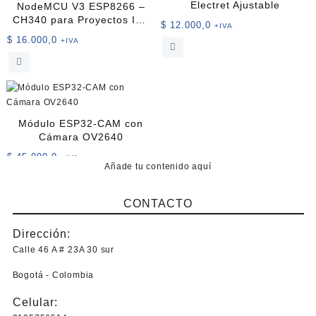
Electret Ajustable
NodeMCU V3 ESP8266 –
CH340 para Proyectos IoT
$
12.000,0
+IVA
y Desarrollo Arduino
$
16.000,0
+IVA
Módulo ESP32-CAM con
Cámara OV2640
$
45.000,0
+IVA
Añade tu contenido aquí
CONTACTO
Dirección:
Calle 46 A # 23A 30 sur
Bogotá - Colombia
Celular: