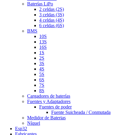
Baterías LiPo
2 celdas (2S)
3 celdas (3S)
4 celdas (4S)
6 celdas (6S)
BMS
10S
13S
16S
1S
2S
3S
4S
5S
6S
7S
8S
Cargadores de baterías
Fuentes y Adaptadores
Fuentes de poder
Fuente Suicheada / Conmutada
Medidor de Baterias
Níquel
Esp32
Fabricantes