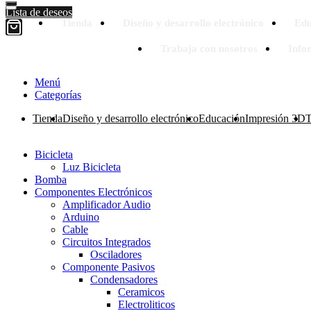
Lista de deseos
Tienda
Diseño y desarrollo electrónico
Edu
Trabaja con nosotros
Info
Menú
Categorías
Tienda
Diseño y desarrollo electrónico
Educación
Impresión 3D
T
Bicicleta
Luz Bicicleta
Bomba
Componentes Electrónicos
Amplificador Audio
Arduino
Cable
Circuitos Integrados
Osciladores
Componente Pasivos
Condensadores
Ceramicos
Electroliticos