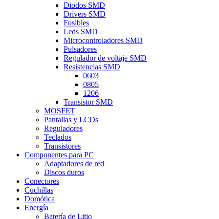
Diodos SMD
Drivers SMD
Fusibles
Leds SMD
Microcontroladores SMD
Pulsadores
Regulador de voltaje SMD
Resistencias SMD
0603
0805
1206
Transistor SMD
MOSFET
Pantallas y LCDs
Reguladores
Teclados
Transistores
Componentes para PC
Adaptadores de red
Discos duros
Conectores
Cuchillas
Domótica
Energía
Batería de Litio