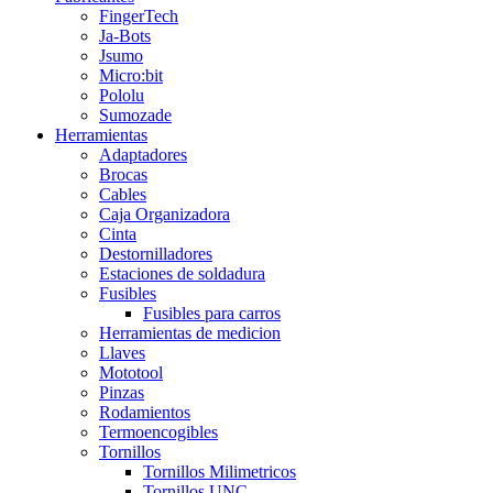
FingerTech
Ja-Bots
Jsumo
Micro:bit
Pololu
Sumozade
Herramientas
Adaptadores
Brocas
Cables
Caja Organizadora
Cinta
Destornilladores
Estaciones de soldadura
Fusibles
Fusibles para carros
Herramientas de medicion
Llaves
Mototool
Pinzas
Rodamientos
Termoencogibles
Tornillos
Tornillos Milimetricos
Tornillos UNC