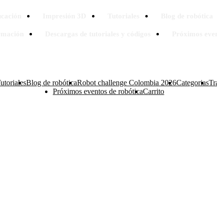
cación
Impresión 3D
Tutoriales
Blog de robótica
rmación
Descargas de tutoriales y códigos
Próximos even
utoriales
Blog de robótica
Robot challenge Colombia 2026
Categorias
Tr
Próximos eventos de robótica
Carrito