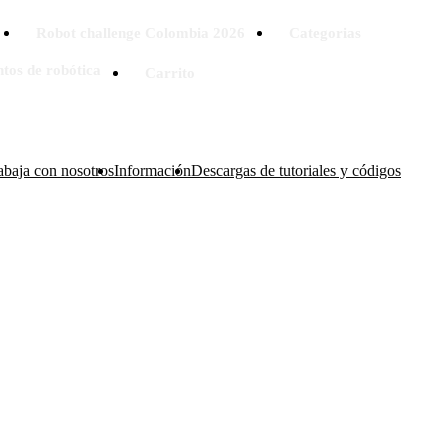
Robot challenge Colombia 2026
Categorias
tos de robótica
Carrito
abaja con nosotros
Información
Descargas de tutoriales y códigos