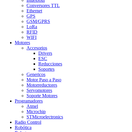
Bluetooth
Conversores TTL
Ethernet
GPS
GSM/GPRS
LoRa
RFID
WIFI
Motores
Accesorios
Drivers
ESC
Reducciones
Soportes
Genericos
Motor Paso a Paso
Motorreductores
Servomotores
Soporte Motores
Programadores
Atmel
Microchip
STMicroelectronics
Radio Control
Robótica