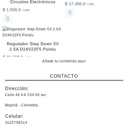
Circuitos Electrónicos
$
17.300,0
+IVA
$
1.500,0
+IVA
Este
Este
producto
producto
tiene
tiene
múltiples
múltiples
variantes.
variantes.
Las
Regulador Step Down 5V
Las
opciones
2.5A D24V22F5 Pololu
opciones
se
$
31.500,0
+IVA
se
pueden
Añade tu contenido aquí
pueden
elegir
elegir
en
CONTACTO
en
la
la
página
Dirección:
página
de
Calle 46 A # 23A 30 sur
de
producto
producto
Bogotá - Colombia
Celular:
3125756514