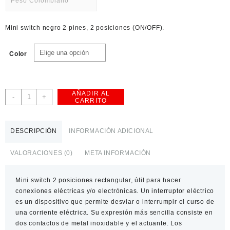
Peso Colombiano
USD
Mini switch negro 2 pines, 2 posiciones (ON/OFF).
American Dollar
Color
AÑADIR AL
Mini
-
+
CARRITO
switch
2
posiciones
DESCRIPCIÓN
INFORMACIÓN ADICIONAL
10x15mm
cantidad
VALORACIONES (0)
META INFORMACIÓN
Mini switch 2 posiciones rectangular, útil para hacer
conexiones eléctricas y/o electrónicas. Un interruptor eléctrico
es un dispositivo que permite desviar o interrumpir el curso de
una corriente eléctrica. Su expresión más sencilla consiste en
dos contactos de metal inoxidable y el actuante. Los