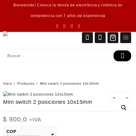
Saltar
Bienvenido! Conoce la tienda de electrónica y robótica de
al
contenido
competencia con 7 años de experiencia
Inicio
Productos
Mini switch 2 posiciones 10x15mm
←
→
Mini switch 2 posiciones 10x15mm
$
900,0
+IVA
COP