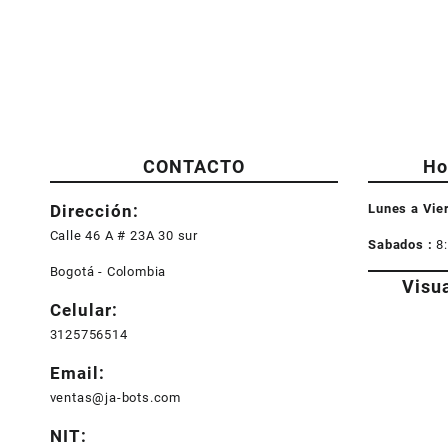
CONTACTO
Ho
Dirección:
Lunes a Vie
Calle 46 A # 23A 30 sur
Sabados :
8
Bogotá - Colombia
Visu
Celular:
3125756514
Email:
ventas@ja-bots.com
NIT: