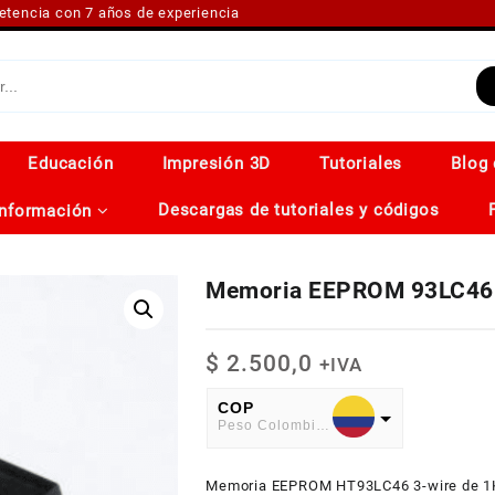
petencia con 7 años de experiencia
Educación
Impresión 3D
Tutoriales
Blog 
Descargas de tutoriales y códigos
Información
Memoria EEPROM 93LC46
$
2.500,0
+IVA
COP
Peso Colombiano
USD
Memoria EEPROM HT93LC46 3-wire de 1K,
American Dollar