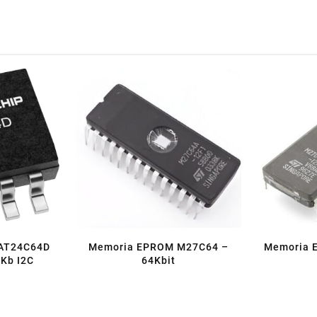
AT24C64D
Memoria EPROM M27C64 –
Memoria 
Kb I2C
64Kbit