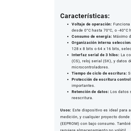
Características:
Voltaje de operación:
Funciona 
desde 0°C hasta 70°C, o -40°C 
Consumo de energía:
Máximo de
Organización interna seleccion
128 x 8 bits o 64 x 16 bits, sel
Interfaz serial de 3 hilos:
La com
(CS), reloj serial (SK), y datos 
microcontroladores.
Tiempo de ciclo de escritura:
So
Protección de escritura contro
importantes.
Retención de datos:
Los datos s
reescritura.
Usos:
Este dispositivo es ideal para 
medición, y cualquier proyecto donde
(EEPROM) con bajo consumo. Tambié
requiere almacenamiento no volátil.