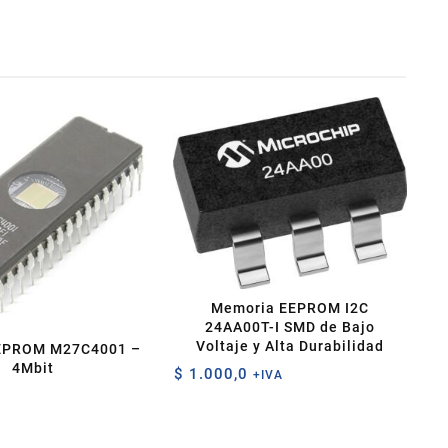
Memoria EEPROM I2C
24AA00T-I SMD de Bajo
Voltaje y Alta Durabilidad
EPROM M27C4001 –
4Mbit
$
1.000,0
+IVA