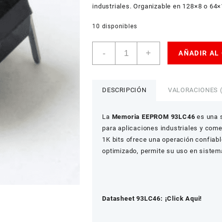
industriales. Organizable en 128×8 o 64×
10 disponibles
Memoria
-
+
AÑADIR AL
EEPROM
93LC46
cantidad
DESCRIPCIÓN
VALORACIONES (
La
Memoria EEPROM 93LC46
es una s
para aplicaciones industriales y come
1K bits ofrece una operación confiab
optimizado, permite su uso en sistema
Datasheet 93LC46: ¡Click Aqui!