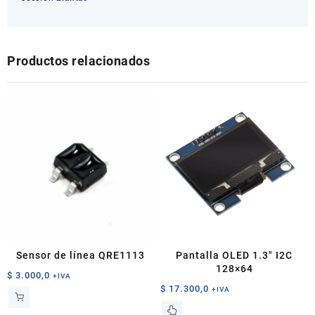
Productos relacionados
Sensor de línea QRE1113
Pantalla OLED 1.3″ I2C
128×64
$
3.000,0
+IVA
$
17.300,0
+IVA
Este