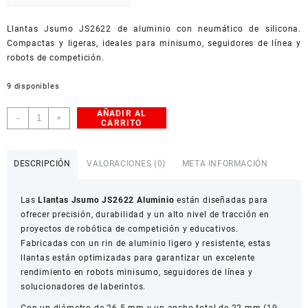
USD
Llantas Jsumo JS2622 de aluminio con neumático de silicona.
American Dollar
Compactas y ligeras, ideales para minisumo, seguidores de línea y
robots de competición.
9 disponibles
AÑADIR AL
Llantas
-
+
CARRITO
Jsumo
JS2622
Aluminio
DESCRIPCIÓN
VALORACIONES (0)
META INFORMACIÓN
26.5×22
mm
Las
Llantas Jsumo JS2622 Aluminio
están diseñadas para
para
ofrecer precisión, durabilidad y un alto nivel de tracción en
Robots
proyectos de robótica de competición y educativos.
Minisumo
Fabricadas con un rin de aluminio ligero y resistente, estas
cantidad
llantas están optimizadas para garantizar un excelente
rendimiento en robots minisumo, seguidores de línea y
solucionadores de laberintos.