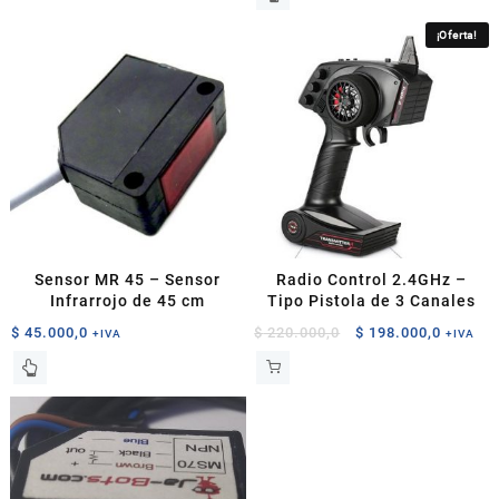
producto
tiene
¡Oferta!
múltiples
variantes.
Las
opciones
se
pueden
elegir
en
la
página
Sensor MR 45 – Sensor
Radio Control 2.4GHz –
de
Infrarrojo de 45 cm
Tipo Pistola de 3 Canales
producto
El
El
$
45.000,0
$
220.000,0
$
198.000,0
+IVA
+IVA
precio
precio
original
actual
era:
es:
$ 220.000,0.
$ 198.0