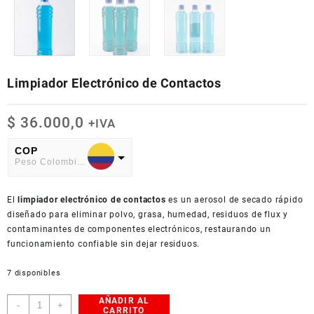
Limpiador Electrónico de Contactos
$
36.000,0
+IVA
COP
Peso Colombiano
USD
El
American Dollar
limpiador electrónico de contactos
es un aerosol de secado rápido
diseñado para eliminar polvo, grasa, humedad, residuos de flux y
contaminantes de componentes electrónicos, restaurando un
funcionamiento confiable sin dejar residuos.
7 disponibles
AÑADIR AL
Limpiador
-
+
CARRITO