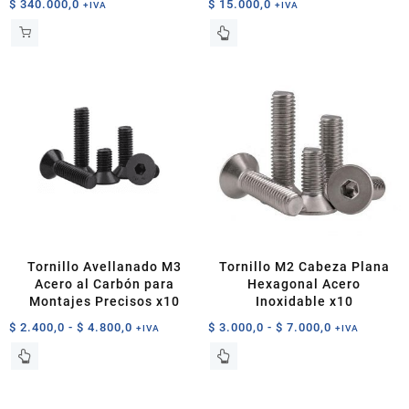
$
340.000,0
$
15.000,0
+IVA
+IVA
Tornillo Avellanado M3
Tornillo M2 Cabeza Plana
Acero al Carbón para
Hexagonal Acero
Montajes Precisos x10
Inoxidable x10
Rango
Rango
$
2.400,0
-
$
4.800,0
$
3.000,0
-
$
7.000,0
+IVA
+IVA
de
de
Este
Este
precios:
precios:
producto
producto
desde
desde
tiene
tiene
$ 2.400,0
$ 3.000,0
múltiples
múltiples