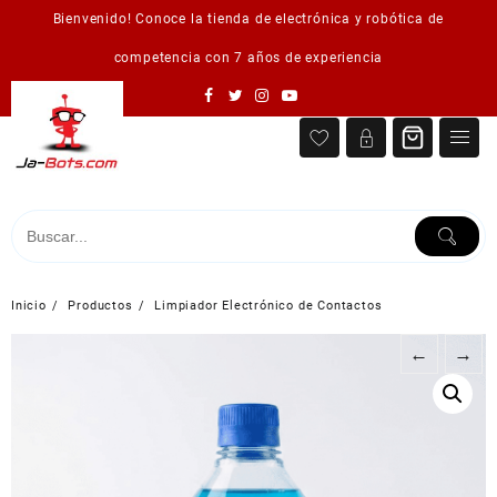
Saltar
Bienvenido! Conoce la tienda de electrónica y robótica de
al
contenido
competencia con 7 años de experiencia
Inicio
Productos
Limpiador Electrónico de Contactos
←
→