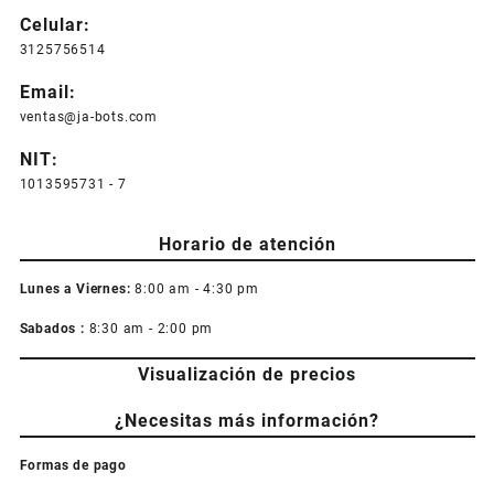
pueden
Celular:
elegir
3125756514
en
la
Email:
página
ventas@ja-bots.com
de
producto
NIT:
1013595731 - 7
Horario de atención
Lunes a Viernes:
8:00 am - 4:30 pm
Sabados :
8:30 am - 2:00 pm
Visualización de precios
¿Necesitas más información?
Formas de pago