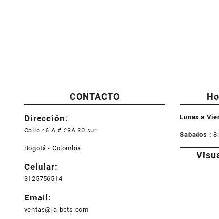
CONTACTO
Ho
Dirección:
Lunes a Vie
Calle 46 A # 23A 30 sur
Sabados :
8
Bogotá - Colombia
Visu
Celular:
3125756514
Email:
ventas@ja-bots.com