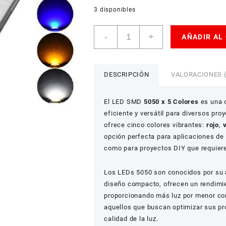
USD
3 disponibles
American Dollar
LED
-
+
AÑADIR AL
SMD
5050
x
5
DESCRIPCIÓN
VALORACIONES (
Colores
(Rojo,
El LED SMD
5050 x 5 Colores
es una o
Verde,
eficiente y versátil para diversos pro
Azul,
ofrece cinco colores vibrantes:
rojo
,
Amarillo,
opción perfecta para aplicaciones de s
Blanco)
cantidad
como para proyectos DIY que requiere
Los LEDs 5050 son conocidos por su
diseño compacto, ofrecen un rendimie
proporcionando más luz por menor c
aquellos que buscan optimizar sus pr
calidad de la luz.