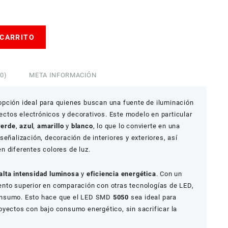
 CARRITO
0)
META INFORMACIÓN
pción ideal para quienes buscan una fuente de iluminación
yectos electrónicos y decorativos. Este modelo en particular
verde
,
azul
,
amarillo
y
blanco
, lo que lo convierte en una
eñalización, decoración de interiores y exteriores, así
n diferentes colores de luz.
alta intensidad luminosa
y
eficiencia energética
. Con un
nto superior en comparación con otras tecnologías de LED,
onsumo. Esto hace que el LED SMD
5050
sea ideal para
oyectos con bajo consumo energético, sin sacrificar la