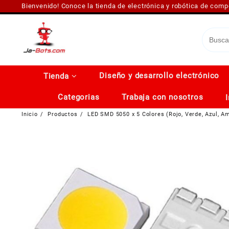
Saltar
Bienvenido! Conoce la tienda de electrónica y robótica de com
al
contenido
Diseño y desarrollo electrónico
Tienda
Categorias
Trabaja con nosotros
Inicio
Productos
LED SMD 5050 x 5 Colores (Rojo, Verde, Azul, Am