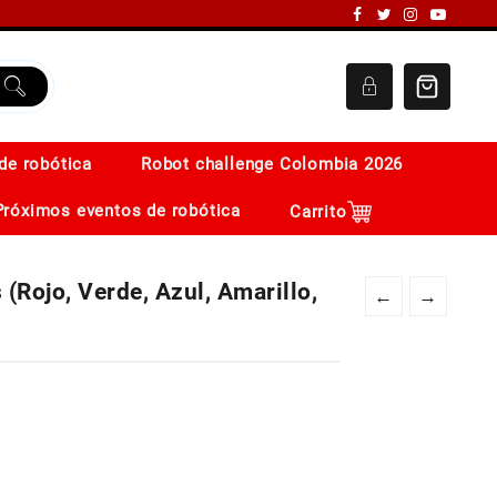
de robótica
Robot challenge Colombia 2026
Próximos eventos de robótica
Carrito
(Rojo, Verde, Azul, Amarillo,
←
→