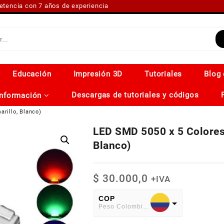
petencia con 7 años de experiencia
Educación
Impresión 3D
Tutoriales
Blog 
Descargas de tutoriales y códigos
Información
arillo, Blanco)
LED SMD 5050 x 5 Colores 
Blanco)
$
30.000,0
+IVA
COP
Peso Colombiano