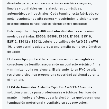
diseñado para garantizar conexiones eléctricas seguras,
22-
limpias y confiables en instalaciones domésticas,
10
automotrices o industriales. Cada terminal está fabricado con
400
metal conductor de alta pureza y recubrimiento aislante que
Piezas
protege contra cortocircuitos, vibraciones y desgaste.
cantidad
Este conjunto incluye
400 unidades
distribuidas en varios
modelos estándar:
E0506, E0508, E7508, E1008, E1510,
E2512, E4012 y E6012
, cubriendo calibres de
AWG 22 a AWG
10
, lo que permite adaptarse a una amplia gama de diámetros
de cable.
El diseño
tipo pin
facilita la inserción en bornes, regletas o
conectores de tornillo, asegurando un contacto eléctrico firme
y minimizando la resistencia. El aislamiento en PVC de alta
resistencia eléctrica proporciona seguridad adicional durante
el montaje.
El
Kit de Terminales Aislados Tipo Pin AWG 22-10
es una
solución práctica para profesionales eléctricos, técnicos de
mantenimiento y aficionados a la electrónica que buscan una
terminación profesional y confiable en sus proyectos.