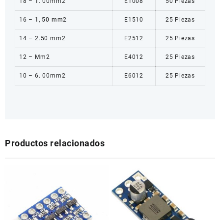
18 – 1. 00mm2
E1008
50 Piezas
16 – 1, 50 mm2
E1510
25 Piezas
14 – 2.50 mm2
E2512
25 Piezas
12 – Mm2
E4012
25 Piezas
10 – 6. 00mm2
E6012
25 Piezas
Productos relacionados