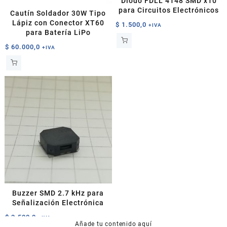
Diodo FDLL 4148 SMD x10
para Circuitos Electrónicos
Cautín Soldador 30W Tipo
Lápiz con Conector XT60
$
1.500,0
+IVA
para Batería LiPo
$
60.000,0
+IVA
Buzzer SMD 2.7 kHz para
Señalización Electrónica
$
3.500,0
+IVA
Añade tu contenido aquí