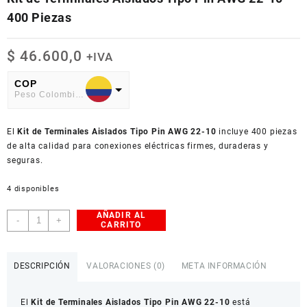
400 Piezas
$
46.600,0
+IVA
COP
Peso Colombiano
USD
El
American Dollar
Kit de Terminales Aislados Tipo Pin AWG 22-10
incluye 400 piezas
de alta calidad para conexiones eléctricas firmes, duraderas y
seguras.
4 disponibles
AÑADIR AL
Kit
-
+
CARRITO
de
Terminales
Aislados
DESCRIPCIÓN
VALORACIONES (0)
META INFORMACIÓN
Tipo
Pin
El
Kit de Terminales Aislados Tipo Pin AWG 22-10
está
AWG