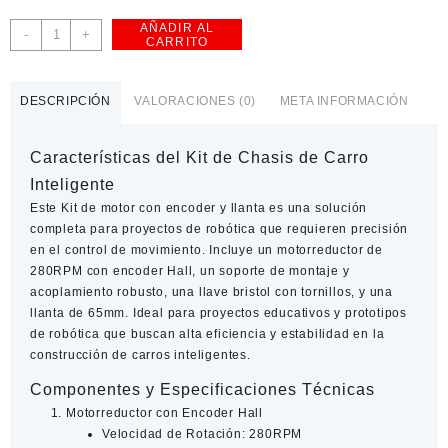
AÑADIR AL
Kit
-
+
CARRITO
de
motor
con
DESCRIPCIÓN
VALORACIONES (0)
META INFORMACIÓN
encoder
y
llanta
Características del Kit de Chasis de Carro
cantidad
Inteligente
Este
Kit de motor con encoder y llanta
es una solución
completa para proyectos de robótica que requieren precisión
en el control de movimiento. Incluye un motorreductor de
280RPM con encoder Hall, un soporte de montaje y
acoplamiento robusto, una llave bristol con tornillos, y una
llanta de 65mm.
Ideal para proyectos educativos
y prototipos
de robótica que buscan alta eficiencia y estabilidad en la
construcción de carros inteligentes.
Componentes y Especificaciones Técnicas
Motorreductor con Encoder Hall
Velocidad de Rotación
: 280RPM