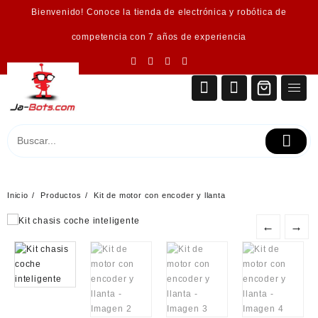
Saltar
Bienvenido! Conoce la tienda de electrónica y robótica de
al
contenido
competencia con 7 años de experiencia
Inicio
Productos
Kit de motor con encoder y llanta
←
→