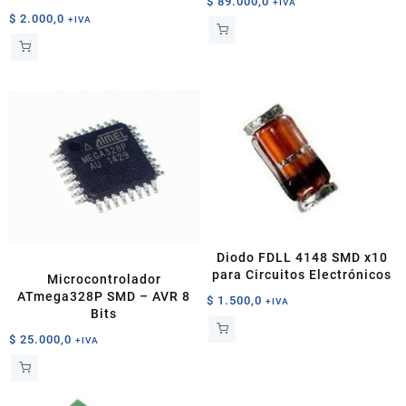
$
89.000,0
+IVA
$
2.000,0
+IVA
Diodo FDLL 4148 SMD x10
para Circuitos Electrónicos
Microcontrolador
ATmega328P SMD – AVR 8
$
1.500,0
+IVA
Bits
$
25.000,0
+IVA