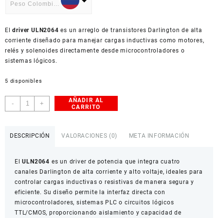
Peso Colombiano
USD
El
American Dollar
driver ULN2064
es un arreglo de transistores Darlington de alta
corriente diseñado para manejar cargas inductivas como motores,
relés y solenoides directamente desde microcontroladores o
sistemas lógicos.
5 disponibles
AÑADIR AL
Driver
-
+
CARRITO
ULN2064
–
Controlador
DESCRIPCIÓN
VALORACIONES (0)
META INFORMACIÓN
Darlington
de
El
ULN2064
es un driver de potencia que integra cuatro
alta
canales Darlington de alta corriente y alto voltaje, ideales para
corriente
controlar cargas inductivas o resistivas de manera segura y
cantidad
eficiente. Su diseño permite la interfaz directa con
microcontroladores, sistemas PLC o circuitos lógicos
TTL/CMOS, proporcionando aislamiento y capacidad de