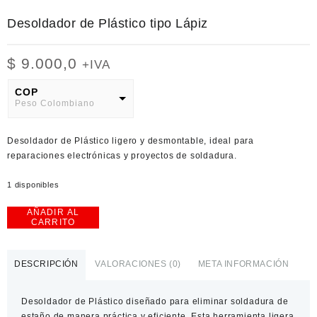
Desoldador de Plástico tipo Lápiz
$
9.000,0
+IVA
COP
Peso Colombiano
USD
Desoldador de Plástico ligero y desmontable, ideal para
American Dollar
reparaciones electrónicas y proyectos de soldadura.
1 disponibles
AÑADIR AL
Desoldador
CARRITO
de
Plástico
tipo
DESCRIPCIÓN
VALORACIONES (0)
META INFORMACIÓN
Lápiz
cantidad
Desoldador de Plástico
diseñado para eliminar soldadura de
estaño de manera práctica y eficiente. Esta herramienta ligera