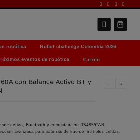
de robótica
Robot challenge Colombia 2026
róximos eventos de robótica
Carrito
0A con Balance Activo BT y
←
→
N
nce activo, Bluetooth y comunicación RS485/CAN
ección avanzada para baterías de litio de múltiples celdas.