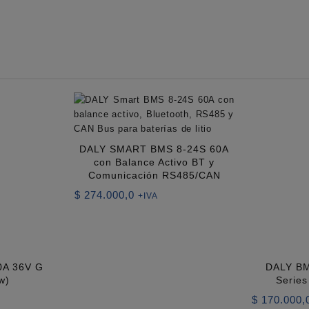
DALY SMART BMS 8-24S 60A
con Balance Activo BT y
Comunicación RS485/CAN
$
274.000,0
+IVA
0A 36V G
DALY BM
w)
Serie
$
170.000,