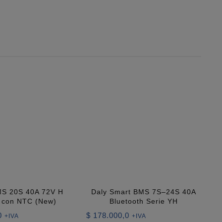
S 20S 40A 72V H
Daly Smart BMS 7S–24S 40A
s con NTC (New)
Bluetooth Serie YH
0
$
178.000,0
+IVA
+IVA