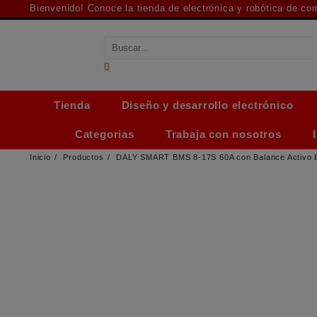
Saltar
Bienvenido! Conoce la tienda de electrónica y robótica de c
al
contenido
Tienda
Diseño y desarrollo electrónico
Categorias
Trabaja con nosotros
Inicio
Productos
DALY SMART BMS 8-17S 60A con Balance Activo