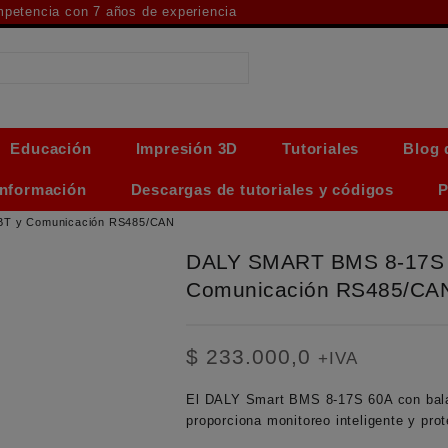
ompetencia con 7 años de experiencia
Educación
Impresión 3D
Tutoriales
Blog 
Información
Descargas de tutoriales y códigos
P
 BT y Comunicación RS485/CAN
DALY SMART BMS 8-17S 6
Comunicación RS485/CA
$
233.000,0
+IVA
El DALY Smart BMS 8-17S 60A con bala
proporciona monitoreo inteligente y prot