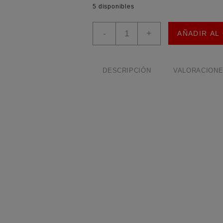
5 disponibles
DALY
-
+
AÑADIR AL
SMART
BMS
8-
17S
DESCRIPCIÓN
VALORACIONES
60A
con
Balance
Activo
BT
y
Comunicación
RS485/CAN
cantidad