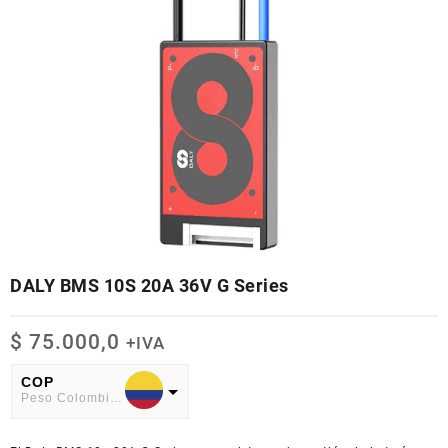
DALY BMS 10S 20A 36V G Series
$
75.000,0
+IVA
COP
Peso Colombiano
USD