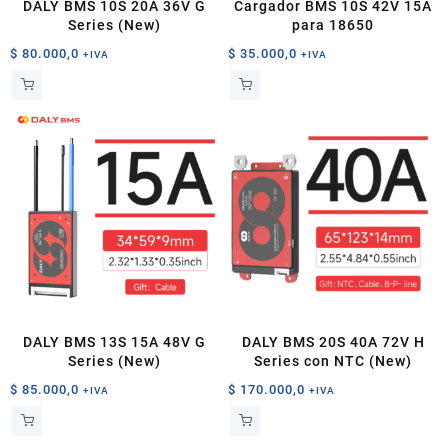
DALY BMS 10S 20A 36V G
Cargador BMS 10S 42V 15A
Series (New)
para 18650
$
80.000,0
$
35.000,0
+IVA
+IVA
DALY BMS 13S 15A 48V G
DALY BMS 20S 40A 72V H
Series (New)
Series con NTC (New)
$
85.000,0
$
170.000,0
+IVA
+IVA