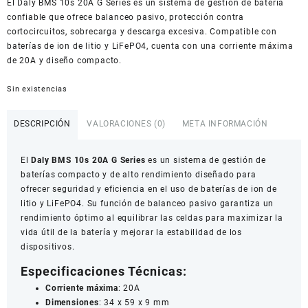
El Daly BMS 10s 20A G Series es un sistema de gestión de batería
American Dollar
confiable que ofrece balanceo pasivo, protección contra
cortocircuitos, sobrecarga y descarga excesiva. Compatible con
baterías de ion de litio y LiFePO4, cuenta con una corriente máxima
de 20A y diseño compacto.
Sin existencias
DESCRIPCIÓN
VALORACIONES (0)
META INFORMACIÓN
El
Daly BMS 10s 20A G Series
es un sistema de gestión de
baterías compacto y de alto rendimiento diseñado para
ofrecer seguridad y eficiencia en el uso de baterías de ion de
litio y LiFePO4. Su función de balanceo pasivo garantiza un
rendimiento óptimo al equilibrar las celdas para maximizar la
vida útil de la batería y mejorar la estabilidad de los
dispositivos.
Especificaciones Técnicas:
Corriente máxima
: 20A
Dimensiones
: 34 x 59 x 9 mm