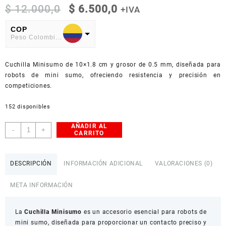
El
El
$
12.000,0
$
6.500,0
+IVA
precio
precio
original
actual
COP
Peso Colombiano
era:
es:
$ 12.000,0.
$ 6.500,0.
USD
Cuchilla Minisumo de 10×1.8 cm y grosor de 0.5 mm, diseñada para
American Dollar
robots de mini sumo, ofreciendo resistencia y precisión en
competiciones.
152 disponibles
AÑADIR AL
Cuchilla
-
+
CARRITO
Minisumo
10x1.8
cm
DESCRIPCIÓN
INFORMACIÓN ADICIONAL
VALORACIONES (0)
cantidad
META INFORMACIÓN
La
Cuchilla Minisumo
es un accesorio esencial para robots de
mini sumo, diseñada para proporcionar un contacto preciso y