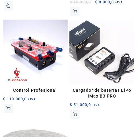
El
El
$
15.000,0
$
8.000,0
+IVA
precio
precio
original
actual
era:
es:
$ 15.000,0.
$ 8.000,0.
Control Profesional
Cargador de baterías LiPo
iMax B3 PRO
$
110.000,0
+IVA
$
51.000,0
+IVA