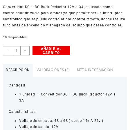
USD
Convertidor DC – DC Buck Reductor 12V a 3A, es usado como
American Dollar
controlador de vuelo para drones ya que permite ser un interruptor
electrónico que se puede controlar por control remoto, donde realiza
funciones de encendido y apagado del equipo que desea controlar.
10 disponibles
AÑADIR AL
Convertidor
-
+
CARRITO
DC
-
DC
DESCRIPCIÓN
VALORACIONES (0)
META INFORMACIÓN
Buck
Reductor
Cantidad
12V
a
1 unidad – Convertidor DC – DC Buck Reductor 12V a
3A
3A
cantidad
Características
Voltaje de entrada: 4S a 6S ( desde 14v A 24v )
Voltaje de salida: 12V