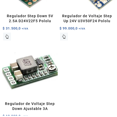
en
la
página
Regulador Step Down 5V
Regulador de Voltaje Step
de
2.5A D24V22F5 Pololu
Up 24V U3V50F24 Pololu
producto
$
31.500,0
$
99.000,0
+IVA
+IVA
Regulador de Voltaje Step
Down Ajustable 3A
$
12.900,0
+IVA