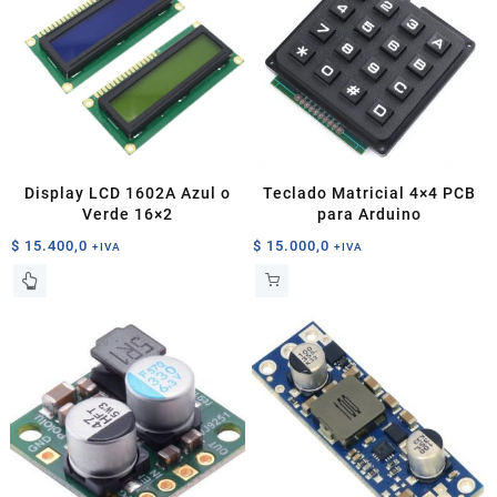
Display LCD 1602A Azul o
Teclado Matricial 4×4 PCB
Verde 16×2
para Arduino
$
15.400,0
$
15.000,0
+IVA
+IVA
Este
producto
tiene
múltiples
variantes.
Las
opciones
se
pueden
elegir