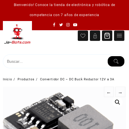
Saltar
Bienvenido! Conoce la tienda de electrónica y robótica de
al
contenido
competencia con 7 años de experiencia
Inicio
Productos
Convertidor DC – DC Buck Reductor 12V a 3A
←
→