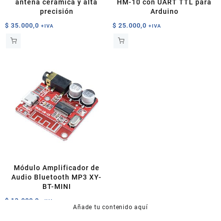
antena cerámica y alta
HM-10 con UART TTL para
precisión
Arduino
$
35.000,0
$
25.000,0
+IVA
+IVA
Módulo Amplificador de
Audio Bluetooth MP3 XY-
BT-MINI
$
13.000,0
+IVA
Añade tu contenido aquí