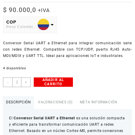
$
90.000,0
+IVA
COP
Peso Colombiano
USD
Conversor Serial UART a Ethernet para integrar comunicación serie
American Dollar
con redes Ethernet. Compatible con TCP/UDP, puerto RJ45 Auto-
MDI/MDIX y UART TTL. Ideal para aplicaciones IoT e industriales.
4 disponibles
AÑADIR AL
Conversor
-
+
CARRITO
Serial
UART
a
DESCRIPCIÓN
VALORACIONES (0)
META INFORMACIÓN
Ethernet
cantidad
El
Conversor Serial UART a Ethernet
es una solución compacta
y eficiente para transformar comunicación UART a redes
Ethernet. Basado en un núcleo Cortex-M0, permite conexiones