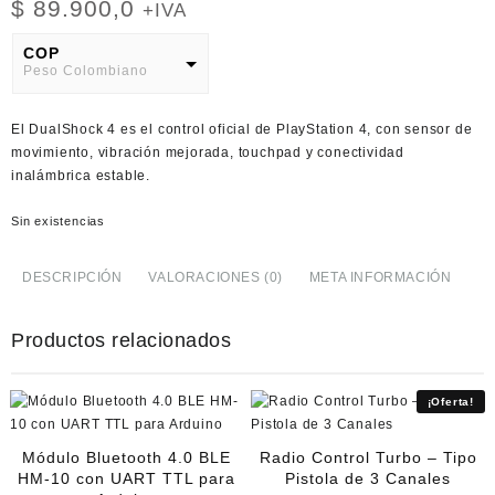
$
89.900,0
+IVA
COP
Peso Colombiano
USD
El DualShock 4 es el control oficial de PlayStation 4, con sensor de
American Dollar
movimiento, vibración mejorada, touchpad y conectividad
inalámbrica estable.
Sin existencias
DESCRIPCIÓN
VALORACIONES (0)
META INFORMACIÓN
Productos relacionados
¡Oferta!
Módulo Bluetooth 4.0 BLE
Radio Control Turbo – Tipo
HM-10 con UART TTL para
Pistola de 3 Canales