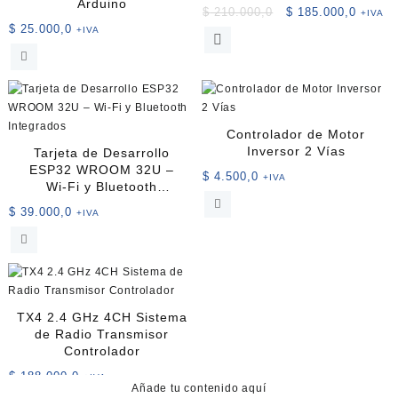
Arduino
El
El
$
210.000,0
$
185.000,0
+IVA
$
25.000,0
precio
precio
+IVA
original
actual
era:
es:
$ 210.000,0.
$ 185.
Controlador de Motor
Inversor 2 Vías
Tarjeta de Desarrollo
ESP32 WROOM 32U –
$
4.500,0
+IVA
Wi‑Fi y Bluetooth
Integrados
$
39.000,0
+IVA
TX4 2.4 GHz 4CH Sistema
de Radio Transmisor
Controlador
$
188.000,0
+IVA
Añade tu contenido aquí