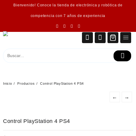
Saltar
Bienvenido! Conoce la tienda de electrónica y robótica de
al
contenido
competencia con 7 años de experiencia
Inicio
Productos
Control PlayStation 4 PS4
←
→
Control PlayStation 4 PS4