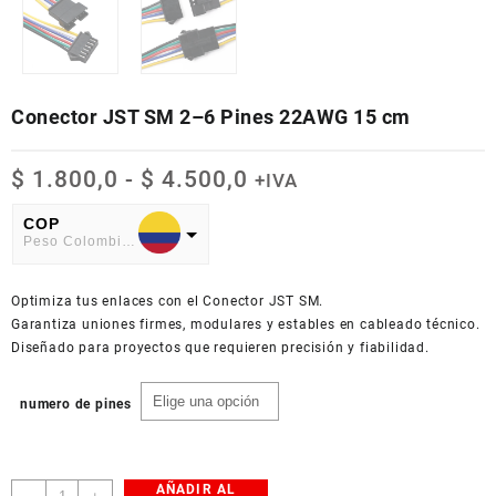
Conector JST SM 2–6 Pines 22AWG 15 cm
Rango
$
1.800,0
-
$
4.500,0
+IVA
de
precios:
COP
Peso Colombiano
desde
$ 1.800,0
USD
hasta
Optimiza tus enlaces con el Conector JST SM.
American Dollar
$ 4.500,0
Garantiza uniones firmes, modulares y estables en cableado técnico.
Diseñado para proyectos que requieren precisión y fiabilidad.
numero de pines
AÑADIR AL
Conector