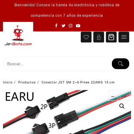
Saltar
Bienvenido! Conoce la tienda de electrónica y robótica de
al
contenido
competencia con 7 años de experiencia
Inicio
Productos
Conector JST SM 2–6 Pines 22AWG 15 cm
←
→