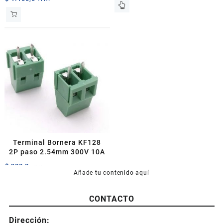
Este
producto
tiene
múltiples
variantes.
Las
opciones
se
pueden
elegir
en
la
página
de
Terminal Bornera KF128
producto
2P paso 2.54mm 300V 10A
$
900,0
+IVA
Añade tu contenido aquí
CONTACTO
Dirección: