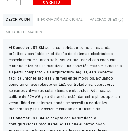
-
+
CARRITO
JST
SM
2–
DESCRIPCIÓN
INFORMACIÓN ADICIONAL
VALORACIONES (0)
6
Pines
META INFORMACIÓN
22AWG
15
El
cm
Conector JST SM
se ha consolidado como un estándar
práctico y confiable en el diseño de sistemas electrónicos,
cantidad
especialmente cuando se busca estructurar el cableado con
claridad mientras se mantiene una conexión estable. Gracias a
su perfil compacto y su arquitectura segura, este conector
facilita uniones rápidas y firmes entre módulos, actuando
como un enlace robusto en LED, controladoras, actuadores,
sensores y diversos subsistemas embebidos. Además, su
calibre de 22AWG y su distancia estándar entre pines aportan
versatilidad en entornos donde se necesitan corrientes
moderadas y una excelente calidad de transmisión.
El
Conector JST SM
se adapta con naturalidad a
configuraciones modulares, en las que el prototipado
evoluciona de forma constante y las conexiones deben