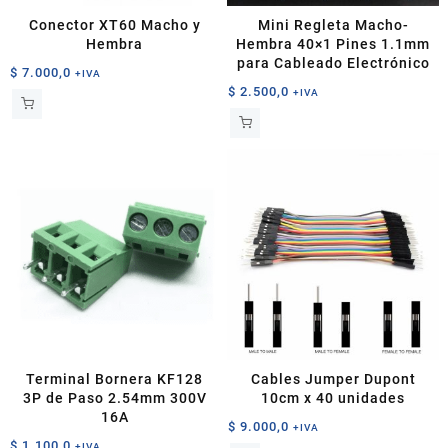
Conector XT60 Macho y
Mini Regleta Macho-
Hembra
Hembra 40×1 Pines 1.1mm
para Cableado Electrónico
$
7.000,0
+IVA
$
2.500,0
+IVA
Terminal Bornera KF128
Cables Jumper Dupont
3P de Paso 2.54mm 300V
10cm x 40 unidades
16A
$
9.000,0
+IVA
$
1.100,0
+IVA