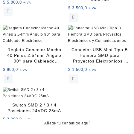
$
5.800,0
+IVA
$
3.500,0
+IVA
Este
producto
tiene
múltiples
variantes.
Las
opciones
Regleta Conector Macho
Conector USB Mini Tipo B
se
40 Pines 2.54mm Ángulo
Hembra SMD para
pueden
90° para Cableado
Proyectos Electrónicos y
elegir
Electrónico
Comunicaciones
$
900,0
$
1.500,0
+IVA
+IVA
en
la
página
de
producto
Switch SMD 2 / 3 / 4
Posiciones 24VDC 25mA
$
3.000,0
+IVA
Añade tu contenido aquí
Este
producto