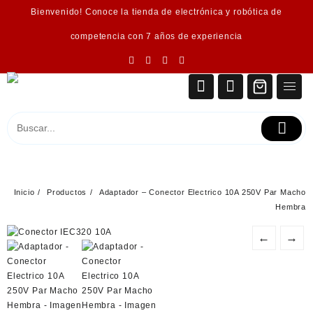
Saltar
Bienvenido! Conoce la tienda de electrónica y robótica de
al
contenido
competencia con 7 años de experiencia
Inicio
Productos
Adaptador – Conector Electrico 10A 250V Par Macho
Hembra
←
→