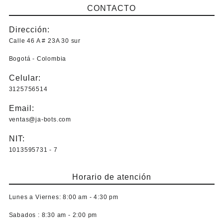
CONTACTO
tiene
múltiples
Dirección:
variantes.
Las
Calle 46 A # 23A 30 sur
opciones
Bogotá - Colombia
se
pueden
Celular:
elegir
3125756514
en
la
Email:
página
ventas@ja-bots.com
de
producto
NIT:
1013595731 - 7
Horario de atención
Lunes a Viernes:
8:00 am - 4:30 pm
Sabados :
8:30 am - 2:00 pm