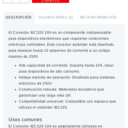
CARRITO
-
Conector
Electrico
DESCRIPCIÓN
VALORACIONES (0)
META INFORMACIÓN
10A
250V
El
Conector IEC320 10A
es un componente indispensable
Par
para dispositivos electrónicos que requieren conexiones
Macho
eléctricas confiables. Este conector estándar está diseñado
Hembra
para manejar hasta 10 amperios de corriente a un voltaje
cantidad
máximo de 250V.
Alta capacidad de corriente:
Soporta hasta 10A, ideal
para dispositivos de alto consumo.
Voltaje máximo de operación:
Diseñado para sistemas
eléctricos de 250V.
Construcción robusta:
Materiales duraderos que
garantizan una larga vida útil.
Compatibilidad universal:
Compatible con equipos que
utilizan el estándar IEC320.
Usos comunes
El
Conector IEC320 10A
es ampliamente utilizado en