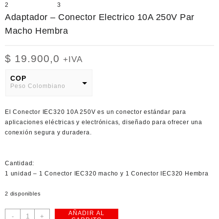
Adaptador – Conector Electrico 10A 250V Par
Macho Hembra
$
19.900,0
+IVA
COP
Peso Colombiano
USD
El
Conector IEC320 10A 250V
es un conector estándar para
American Dollar
aplicaciones eléctricas y electrónicas, diseñado para ofrecer una
conexión segura y duradera.
Cantidad:
1 unidad –
1 Conector IEC320
macho
y 1 Conector IEC320
Hembra
2 disponibles
AÑADIR AL
Adaptador
-
+