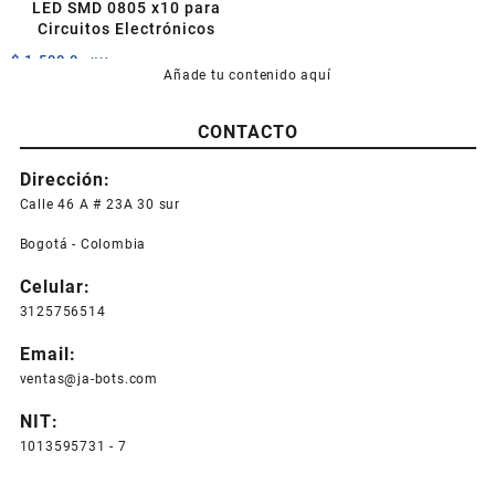
LED SMD 0805 x10 para
Circuitos Electrónicos
$
1.500,0
+IVA
Añade tu contenido aquí
Este
producto
CONTACTO
tiene
múltiples
Dirección:
variantes.
Las
Calle 46 A # 23A 30 sur
opciones
Bogotá - Colombia
se
pueden
Celular:
elegir
3125756514
en
la
Email:
página
ventas@ja-bots.com
de
producto
NIT:
1013595731 - 7