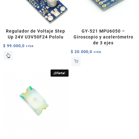
Regulador de Voltaje Step
GY-521 MPU6050 –
Up 24V U3V50F24 Pololu
Giroscopio y acelerómetro
de 3 ejes
$
99.000,0
+IVA
$
20.000,0
+IVA
¡Oferta!