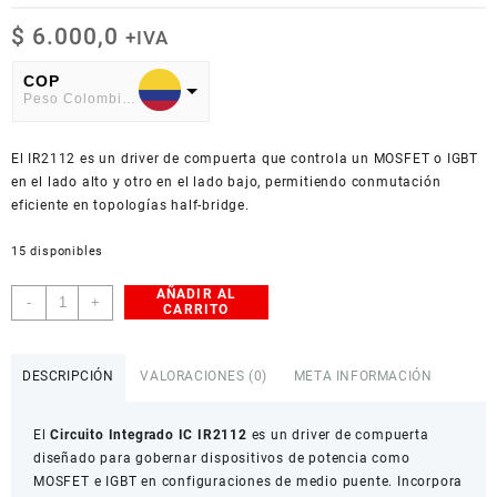
$
6.000,0
+IVA
COP
Peso Colombiano
USD
El IR2112 es un driver de compuerta que controla un MOSFET o IGBT
American Dollar
en el lado alto y otro en el lado bajo, permitiendo conmutación
eficiente en topologías half-bridge.
15 disponibles
AÑADIR AL
Circuito
-
+
CARRITO
Integrado
IC
IR2112
DESCRIPCIÓN
VALORACIONES (0)
META INFORMACIÓN
cantidad
El
Circuito Integrado IC IR2112
es un driver de compuerta
diseñado para gobernar dispositivos de potencia como
MOSFET e IGBT en configuraciones de medio puente. Incorpora