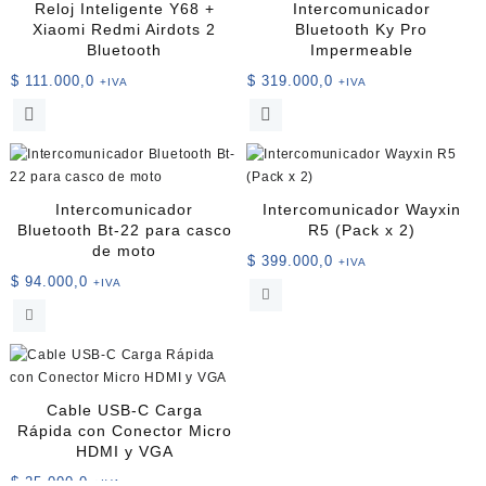
Reloj Inteligente Y68 +
Intercomunicador
Xiaomi Redmi Airdots 2
Bluetooth Ky Pro
Bluetooth
Impermeable
$
111.000,0
$
319.000,0
+IVA
+IVA
Este
producto
tiene
múltiples
variantes.
Intercomunicador
Intercomunicador Wayxin
Las
Bluetooth Bt-22 para casco
R5 (Pack x 2)
opciones
de moto
$
399.000,0
+IVA
se
$
94.000,0
+IVA
pueden
elegir
en
la
página
de
Cable USB-C Carga
producto
Rápida con Conector Micro
HDMI y VGA
$
25.000,0
+IVA