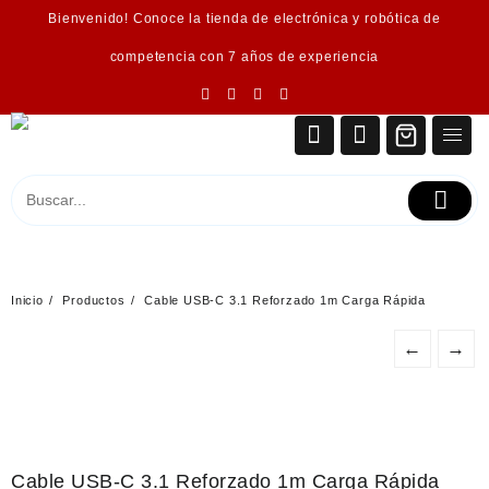
Saltar
Bienvenido! Conoce la tienda de electrónica y robótica de
al
contenido
competencia con 7 años de experiencia
Inicio
Productos
Cable USB-C 3.1 Reforzado 1m Carga Rápida
←
→
Cable USB-C 3.1 Reforzado 1m Carga Rápida