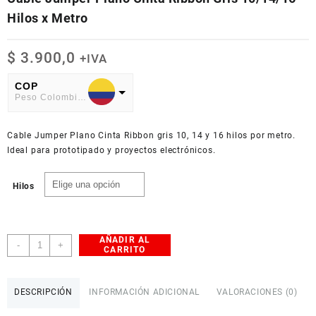
Hilos x Metro
$
3.900,0
+IVA
COP
Peso Colombiano
USD
Cable Jumper Plano Cinta Ribbon gris 10, 14 y 16 hilos por metro.
American Dollar
Ideal para prototipado y proyectos electrónicos.
Hilos
AÑADIR AL
Cable
-
+
CARRITO
Jumper
Plano
Cinta
DESCRIPCIÓN
INFORMACIÓN ADICIONAL
VALORACIONES (0)
Ribbon
Gris