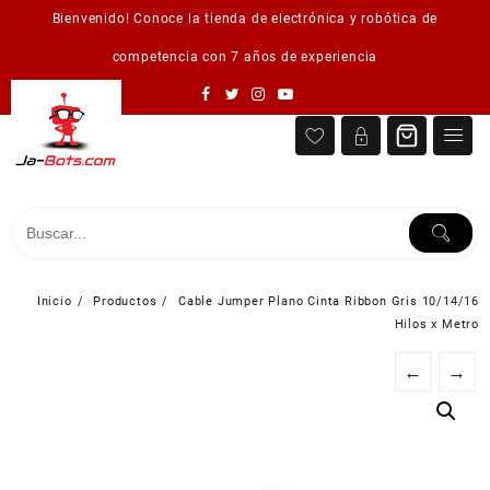
Saltar
Bienvenido! Conoce la tienda de electrónica y robótica de
al
contenido
competencia con 7 años de experiencia
Inicio
Productos
Cable Jumper Plano Cinta Ribbon Gris 10/14/16
Hilos x Metro
←
→