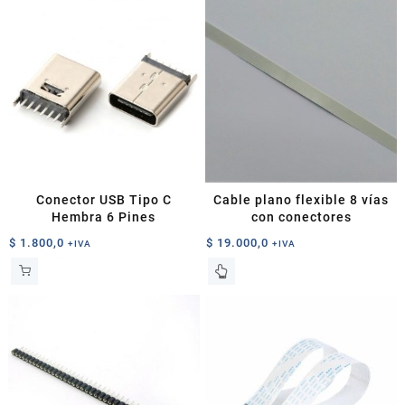
Conector USB Tipo C
Cable plano flexible 8 vías
Hembra 6 Pines
con conectores
$
1.800,0
$
19.000,0
+IVA
+IVA
Este
producto
tiene
múltiples
variantes.
Las
opciones
se