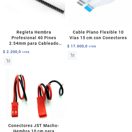
pueden
elegir
en
la
página
Regleta Hembra
Cable Plano Flexible 10
de
Profesional 40 Pines
Vías 15 cm con Conectores
producto
2.54mm para Cableado
$
17.000,0
+IVA
Electrónico
$
2.200,0
+IVA
Conectores JST Macho-
Hembra 10 cm para