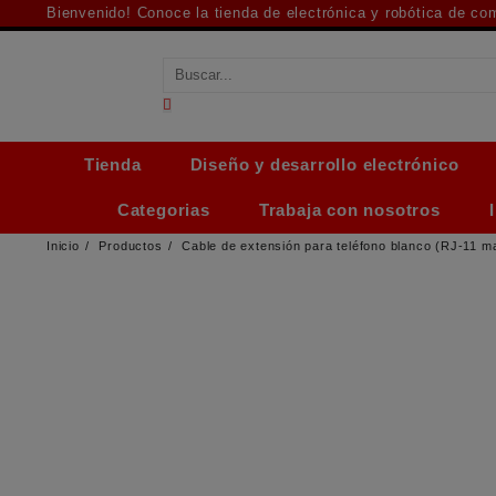
Saltar
Bienvenido! Conoce la tienda de electrónica y robótica de c
al
contenido
Tienda
Diseño y desarrollo electrónico
Categorias
Trabaja con nosotros
Inicio
Productos
Cable de extensión para teléfono blanco (RJ-11 