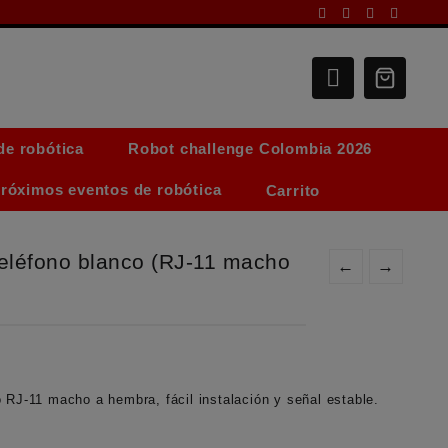
de robótica
Robot challenge Colombia 2026
róximos eventos de robótica
Carrito
teléfono blanco (RJ-11 macho
←
→
 RJ-11 macho a hembra, fácil instalación y señal estable.