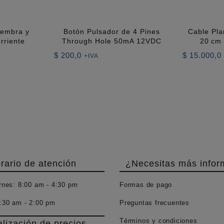
Hembra y
Botón Pulsador de 4 Pines
Cable Pla
rriente
Through Hole 50mA 12VDC
20 cm
$
200,0
$
15.000,0
+IVA
rario de atención
¿Necesitas más infor
rnes:
8:00 am - 4:30 pm
Formas de pago
:30 am - 2:00 pm
Preguntas frecuentes
Términos y condiciones
alización de precios