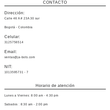
CONTACTO
elegir
en
Dirección:
la
Calle 46 A # 23A 30 sur
página
de
Bogotá - Colombia
producto
Celular:
3125756514
Email:
ventas@ja-bots.com
NIT:
1013595731 - 7
Horario de atención
Lunes a Viernes:
8:00 am - 4:30 pm
Sabados :
8:30 am - 2:00 pm