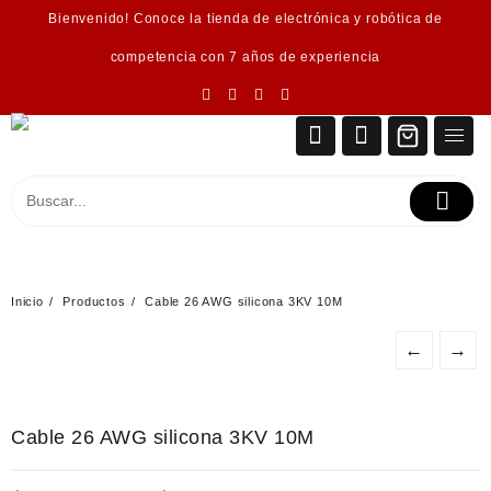
Saltar
Bienvenido! Conoce la tienda de electrónica y robótica de
al
contenido
competencia con 7 años de experiencia
Inicio
Productos
Cable 26 AWG silicona 3KV 10M
←
→
Cable 26 AWG silicona 3KV 10M