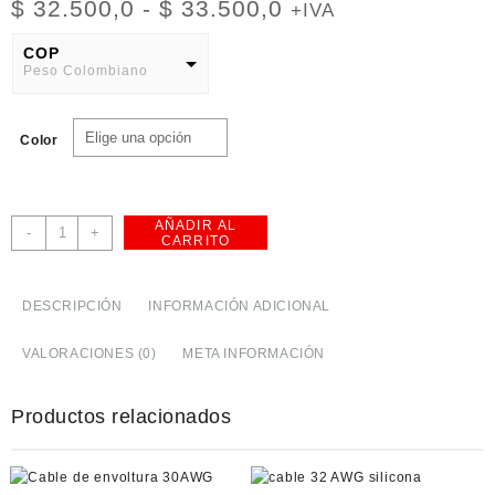
Rango
$
32.500,0
-
$
33.500,0
+IVA
de
precios:
COP
Peso Colombiano
desde
$ 32.500,0
USD
hasta
American Dollar
Color
$ 33.500,0
AÑADIR AL
Cable
-
+
CARRITO
26
AWG
silicona
DESCRIPCIÓN
INFORMACIÓN ADICIONAL
3KV
10M
VALORACIONES (0)
META INFORMACIÓN
cantidad
Productos relacionados