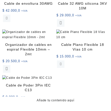
Cable de envoltura 30AWG
Cable 32 AWG silicona 3KV
10M
$
42.000,0
+IVA
$
29.000,0
+IVA
Este
producto
tiene
múltiples
variantes.
Organizador de cables en
Cable Plano Flexible 18
Las
espiral Flexible 10mm –
Vías 10 cm
opciones
2mt
$
15.000,0
+IVA
se
$
20.500,0
+IVA
pueden
Este
elegir
producto
en
tiene
la
múltiples
página
Cable de Poder 3Pin IEC
variantes.
de
C13
Las
producto
$
9.000,0
+IVA
opciones
Añade tu contenido aquí
se
pueden