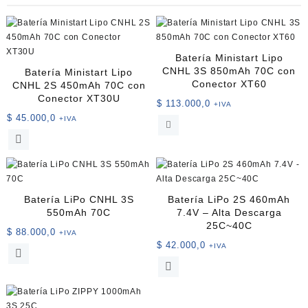
Batería Ministart Lipo
CNHL 3S 850mAh 70C con
Batería Ministart Lipo
Conector XT60
CNHL 2S 450mAh 70C con
Conector XT30U
$
113.000,0
+IVA
$
45.000,0
+IVA
Batería LiPo CNHL 3S
Batería LiPo 2S 460mAh
550mAh 70C
7.4V – Alta Descarga
25C~40C
$
88.000,0
+IVA
$
42.000,0
+IVA