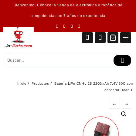
Saltar
Bienvenido! Conoce la tienda de electrónica y robótica de
al
contenido
competencia con 7 años de experiencia
Inicio
Productos
Batería LiPo CNHL 2S 2200mAh 7.4V 30C con
conector Dean T
←
→