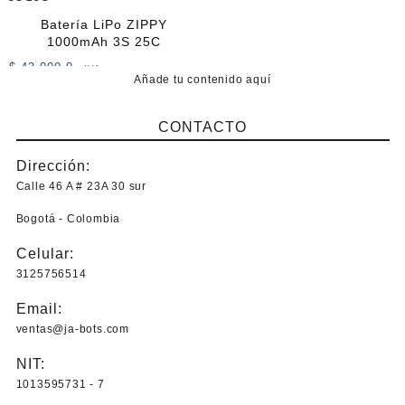
Batería LiPo ZIPPY
1000mAh 3S 25C
$
43.000,0
+IVA
Añade tu contenido aquí
CONTACTO
Dirección:
Calle 46 A # 23A 30 sur
Bogotá - Colombia
Celular:
3125756514
Email:
ventas@ja-bots.com
NIT:
1013595731 - 7