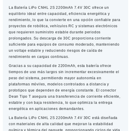
7.4V
La
Batería LiPo CNHL 2S 2200mAh 7.4V 30C
ofrece un
30C
equilibrio ideal entre capacidad, eficiencia energética y
con
rendimiento, lo que la convierte en una opción confiable para
conector
proyectos de robótica, vehículos RC y sistemas electrónicos
Dean
que requieren suministro estable durante periodos
T
prolongados. Su descarga de 30C proporciona corriente
cantidad
suficiente para equipos de consumo moderado, manteniendo
un voltaje estable y reduciendo riesgos de caída de
rendimiento en cargas continuas.
Gracias a su capacidad de 2200mAh, esta batería ofrece
tiempos de uso más largos sin incrementar excesivamente el
peso del sistema, permitiendo mayor autonomía en
plataformas móviles, modelos controlados a distancia y
prototipos que dependen de energía constante. El conector
Dean Tipo T
asegura una transferencia de corriente eficiente,
estable y con baja resistencia, lo que optimiza la entrega
energética en aplicaciones demandantes.
La
Batería LiPo CNHL 2S 2200mAh 7.4V 30C
está diseñada
con materiales de alta calidad que mejoran la estabilidad
química y térmica del paquete, proporcionando ciclos de vida