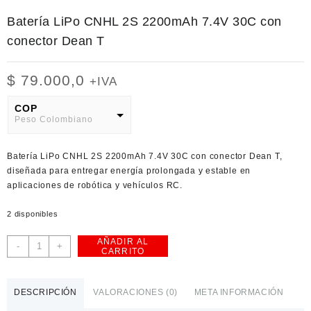
Batería LiPo CNHL 2S 2200mAh 7.4V 30C con
conector Dean T
$
79.000,0
+IVA
COP
Peso Colombiano
USD
Batería LiPo CNHL 2S 2200mAh 7.4V 30C con conector Dean T,
American Dollar
diseñada para entregar energía prolongada y estable en
aplicaciones de robótica y vehículos RC.
2 disponibles
AÑADIR AL
Batería
-
+
CARRITO
LiPo
CNHL
2S
DESCRIPCIÓN
VALORACIONES (0)
META INFORMACIÓN
2200mAh