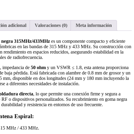
ión adicional
Valoraciones (0)
Meta información
ma negra 315MHz/433MHz
es un componente compacto y eficiente
alámbricas en las bandas de 315 MHz y 433 MHz. Su construcción con
en rendimiento en espacios reducidos, asegurando estabilidad en la
les de radiofrecuencia.
, impedancia de
50 ohm
y un VSWR ≤ 1.8, esta antena proporciona
e baja pérdida. Está fabricada con alambre de 0.8 mm de grosor y un
e 5 mm, disponible en dos longitudes (24 mm y 180 mm incluyendo la
rse a diferentes necesidades de instalación.
oldadura directa
, lo que permite una conexión firme y segura a
e RF o dispositivos personalizados. Su recubrimiento en goma negra
 durabilidad y resistencia en entornos de uso frecuente.
ntena Espiral:
 315 MHz / 433 MHz.
.