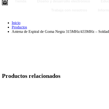
Tienda
Diseño y desarrollo electrónico
Educ
Trabaja con nosotros
Inform
Inicio
Productos
Antena de Espiral de Goma Negra 315MHz/433MHz – Soldadu
Productos relacionados