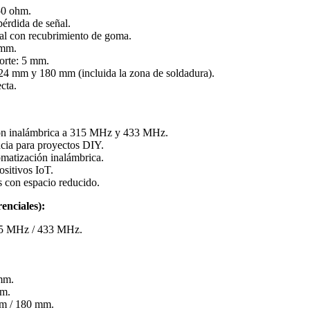
50 ohm.
érdida de señal.
idal con recubrimiento de goma.
 mm.
sorte: 5 mm.
 24 mm y 180 mm (incluida la zona de soldadura).
cta.
ón inalámbrica a 315 MHz y 433 MHz.
cia para proyectos DIY.
matización inalámbrica.
ositivos IoT.
s con espacio reducido.
renciales):
15 MHz / 433 MHz.
mm.
mm.
mm / 180 mm.