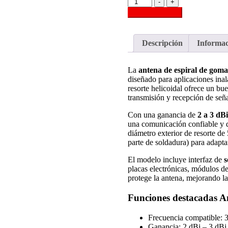
Antena
-
+
de
Añadir al carrito
Espiral
de
Goma
Descripción
Informac
Negra
315MHz/433MHz
–
La
antena de espiral de go
Soldadura
diseñado para aplicaciones in
Directa
resorte helicoidal ofrece un bu
cantidad
transmisión y recepción de seña
Con una ganancia de
2 a 3 dBi
una comunicación confiable y d
diámetro exterior de resorte d
parte de soldadura) para adapta
El modelo incluye interfaz de
s
placas electrónicas, módulos d
protege la antena, mejorando la
Funciones destacadas A
Frecuencia compatible:
Ganancia: 2 dBi – 3 dBi