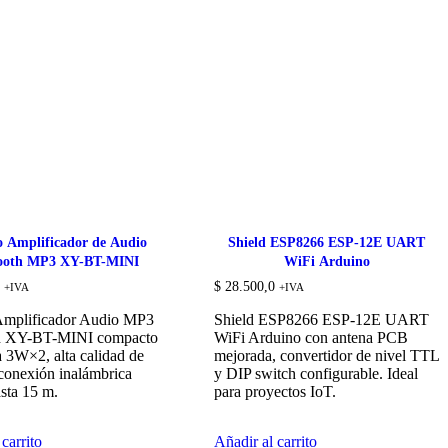
 Amplificador de Audio
Shield ESP8266 ESP-12E UART
tooth MP3 XY-BT-MINI
WiFi Arduino
$
28.500,0
+IVA
+IVA
mplificador Audio MP3
Shield ESP8266 ESP-12E UART
h XY-BT-MINI compacto
WiFi Arduino con antena PCB
a 3W×2, alta calidad de
mejorada, convertidor de nivel TTL
conexión inalámbrica
y DIP switch configurable. Ideal
asta 15 m.
para proyectos IoT.
carrito
Añadir al carrito