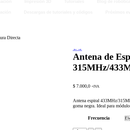
ación
Impresión 3D
Tutoriales
Blog de robótic
ación
Descargas de tutoriales y códigos
Próximos ev
ra Directa
←
→
Antena de Esp
315MHz/433MH
$
7.000,0
+IVA
Antena espiral 433MHz/315MHz
goma negra. Ideal para módulos
Frecuencia