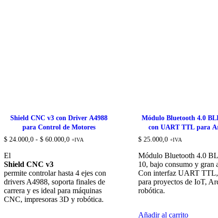
Shield CNC v3 con Driver A4988
Módulo Bluetooth 4.0 B
para Control de Motores
con UART TTL para A
Rango
$
24.000,0
-
$
60.000,0
$
25.000,0
+IVA
+IVA
de
precios:
El
Módulo Bluetooth 4.0 
desde
Shield CNC v3
10, bajo consumo y gran 
$ 24.000,0
permite controlar hasta 4 ejes con
Con interfaz UART TTL, 
hasta
drivers A4988, soporta finales de
para proyectos de IoT, Ar
$ 60.000,0
carrera y es ideal para máquinas
robótica.
CNC, impresoras 3D y robótica.
Añadir al carrito
Este