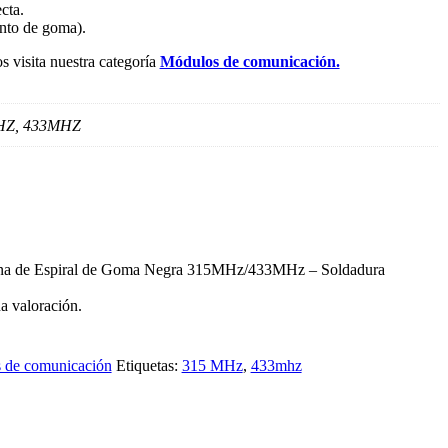
cta.
ento de goma).
s visita nuestra categoría
Módulos de comunicación.
HZ, 433MHZ
tena de Espiral de Goma Negra 315MHz/433MHz – Soldadura
a valoración.
 de comunicación
Etiquetas:
315 MHz
,
433mhz