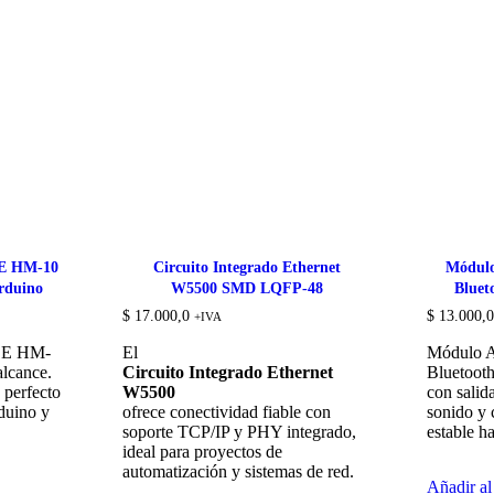
LE HM-10
Circuito Integrado Ethernet
Módulo
rduino
W5500 SMD LQFP-48
Blue
$
17.000,0
$
13.000,0
+IVA
BLE HM-
El
Módulo A
alcance.
Circuito Integrado Ethernet
Bluetoot
perfecto
W5500
con salid
duino y
ofrece conectividad fiable con
sonido y 
soporte TCP/IP y PHY integrado,
estable h
ideal para proyectos de
automatización y sistemas de red.
Añadir al 