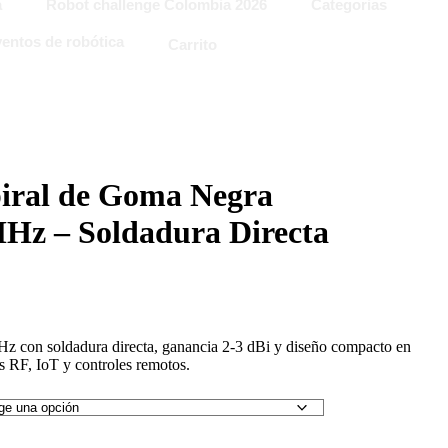
a
Robot challenge Colombia 2026
Categorias
entos de robótica
Carrito
iral de Goma Negra
z – Soldadura Directa
 con soldadura directa, ganancia 2-3 dBi y diseño compacto en
 RF, IoT y controles remotos.