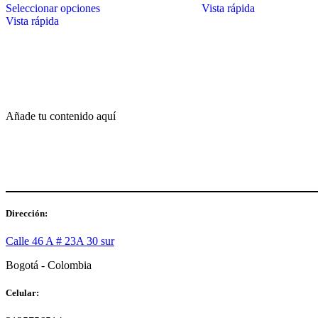
Seleccionar opciones
Vista rápida
producto
Vista rápida
tiene
múltiples
variantes.
Las
opciones
se
pueden
elegir
Añade tu contenido aquí
en
la
página
de
producto
Dirección:
Calle 46 A # 23A 30 sur
Bogotá - Colombia
Celular: