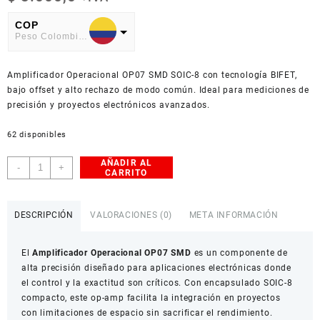
COP
Peso Colombiano
USD
Amplificador Operacional OP07 SMD SOIC-8 con tecnología BIFET,
American Dollar
bajo offset y alto rechazo de modo común. Ideal para mediciones de
precisión y proyectos electrónicos avanzados.
62 disponibles
AÑADIR AL
Amplificador
-
+
CARRITO
Operacional
OP07
SMD
DESCRIPCIÓN
VALORACIONES (0)
META INFORMACIÓN
SOIC-
8
El
Amplificador Operacional OP07 SMD
es un componente de
cantidad
alta precisión diseñado para aplicaciones electrónicas donde
el control y la exactitud son críticos. Con encapsulado SOIC-8
compacto, este op-amp facilita la integración en proyectos
con limitaciones de espacio sin sacrificar el rendimiento.