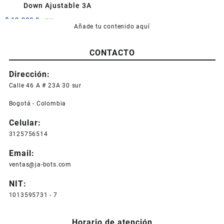
Down Ajustable 3A
$
12.900,0
+IVA
Añade tu contenido aquí
CONTACTO
Dirección:
Calle 46 A # 23A 30 sur
Bogotá - Colombia
Celular:
3125756514
Email:
ventas@ja-bots.com
NIT:
1013595731 - 7
Horario de atención