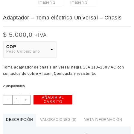
Adaptador – Toma eléctrica Universal – Chasis
$
5.000,0
+IVA
COP
Peso Colombiano
USD
Toma adaptador de chasis universal negra 13A 110–250V AC con
American Dollar
contactos de cobre y latón. Compacta y resistente.
2 disponibles
AÑADIR AL
Adaptador
-
+
CARRITO
-
Toma
eléctrica
DESCRIPCIÓN
VALORACIONES (0)
META INFORMACIÓN
Universal
-