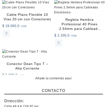
múltiples
variantes.
Las
Cable Plano Flexible 10
opciones
Vías 20 cm con Conectores
Regleta Hembra
se
Profesional 40 Pines
$
19.000,0
+IVA
pueden
2.54mm para Cableado
elegir
Electrónico
$
2.200,0
+IVA
en
la
página
de
producto
Conector Dean Tipo T –
Alta Corriente
$
5.800,0
+IVA
Añade tu contenido aquí
Este
producto
CONTACTO
tiene
múltiples
Dirección:
variantes.
Las
Calle 46 A # 23A 30 sur