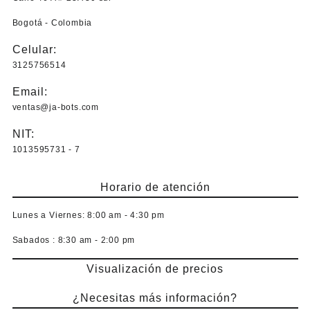
opciones
Bogotá - Colombia
se
pueden
Celular:
elegir
3125756514
en
la
Email:
página
ventas@ja-bots.com
de
producto
NIT:
1013595731 - 7
Horario de atención
Lunes a Viernes:
8:00 am - 4:30 pm
Sabados :
8:30 am - 2:00 pm
Visualización de precios
¿Necesitas más información?