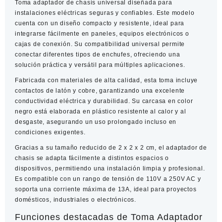
Toma adaptador de chasis universal
diseñada para
Chasis
instalaciones eléctricas seguras y confiables. Este modelo
cantidad
cuenta con un diseño compacto y resistente, ideal para
integrarse fácilmente en paneles, equipos electrónicos o
cajas de conexión. Su compatibilidad universal permite
conectar diferentes tipos de enchufes, ofreciendo una
solución práctica y versátil para múltiples aplicaciones.
Fabricada con materiales de alta calidad, esta toma incluye
contactos de latón y cobre
, garantizando una excelente
conductividad eléctrica y durabilidad. Su carcasa en color
negro está elaborada en plástico resistente al calor y al
desgaste, asegurando un uso prolongado incluso en
condiciones exigentes.
Gracias a su tamaño reducido de
2 x 2 x 2 cm
, el adaptador de
chasis se adapta fácilmente a distintos espacios o
dispositivos, permitiendo una instalación limpia y profesional.
Es compatible con un rango de tensión de
110V a 250V AC
y
soporta una corriente máxima de
13A
, ideal para proyectos
domésticos, industriales o electrónicos.
Funciones destacadas de Toma Adaptador