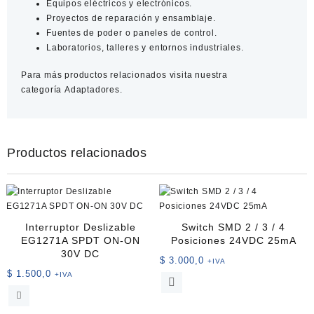
Equipos eléctricos y electrónicos.
Proyectos de reparación y ensamblaje.
Fuentes de poder o paneles de control.
Laboratorios, talleres y entornos industriales.
Para más productos relacionados visita nuestra
categoría
Adaptadores.
Productos relacionados
Interruptor Deslizable
Switch SMD 2 / 3 / 4
EG1271A SPDT ON-ON
Posiciones 24VDC 25mA
30V DC
$
3.000,0
+IVA
$
1.500,0
+IVA
Este
producto
tiene